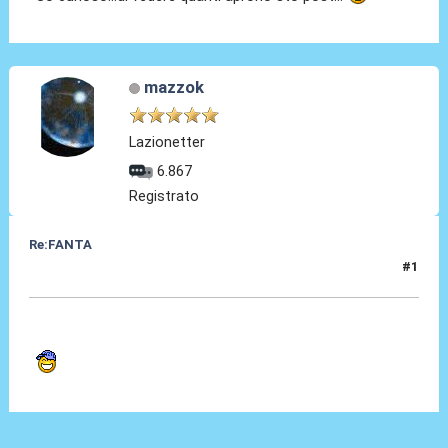
mazzok
Lazionetter
6.867
Registrato
Re:FANTA
#1
09 Nov 2020, 11:37