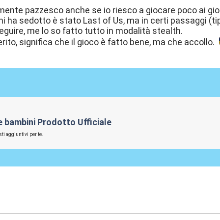
nte pazzesco anche se io riesco a giocare poco ai gioc
mi ha sedotto è stato Last of Us, ma in certi passaggi (t
eguire, me lo so fatto tutto in modalità stealth.
to, significa che il gioco è fatto bene, ma che accollo.
 e bambini Prodotto Ufficiale
ti aggiuntivi per te.
:14