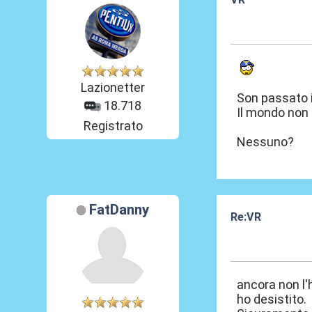
10 Nov 2020, 11
Lazionetter
Son passato ie
18.718
Il mondo non 
Registrato
Nessuno?
FatDanny
Re:VR
11 Nov 2020, 08
ancora non l'
ho desistito.