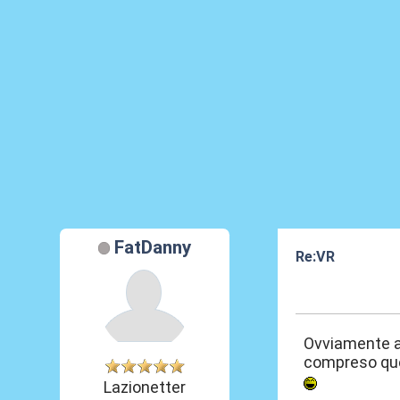
FatDanny
Re:VR
11 Nov 2020, 08
Ovviamente ap
compreso que
Lazionetter