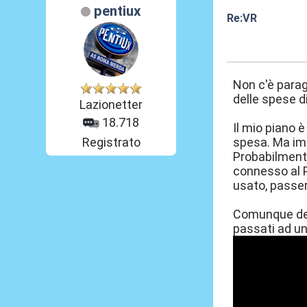
pentiux
Re:VR
11 Nov 2020, 08
Non c'è parago
delle spese di
Lazionetter
18.718
Il mio piano è
Registrato
spesa. Ma imm
Probabilmente
connesso al P
usato, passer
Comunque devo
passati ad un 