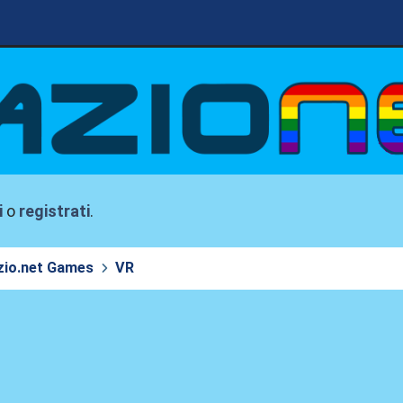
i
o
registrati
.
zio.net Games
VR