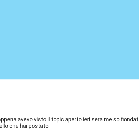
:44
pena avevo visto il topic aperto ieri sera me so fionda
llo che hai postato.