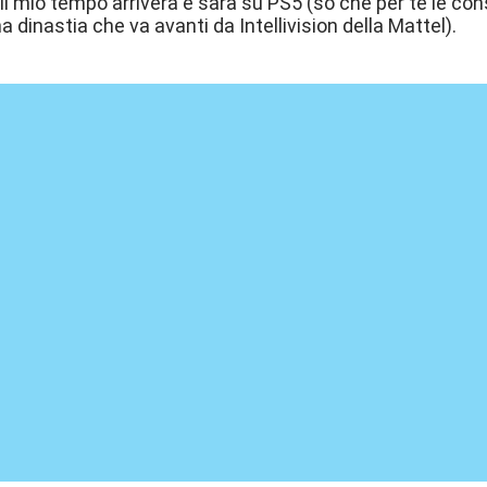
l mio tempo arriverà e sarà su PS5 (so che per te le c
a dinastia che va avanti da Intellivision della Mattel).