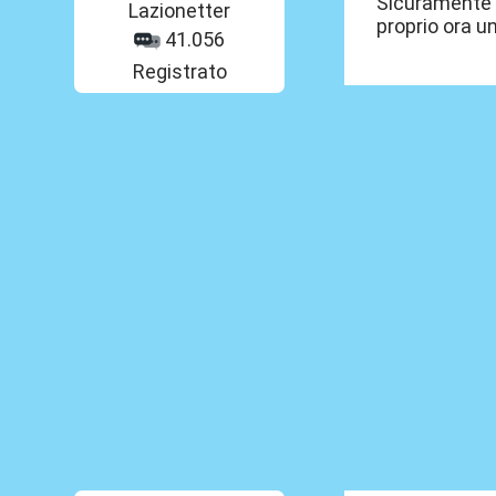
Sicuramente i
Lazionetter
proprio ora un
41.056
Registrato