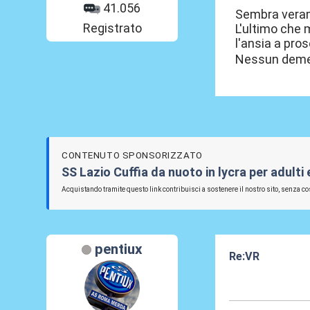
41.056
Sembra verame
Registrato
L'ultimo che 
l'ansia a pros
Nessun demeri
CONTENUTO SPONSORIZZATO
SS Lazio Cuffia da nuoto in lycra per adulti
Acquistando tramite questo link contribuisci a sostenere il nostro sito, senza cos
pentiux
Re:VR
11 Nov 2020, 10