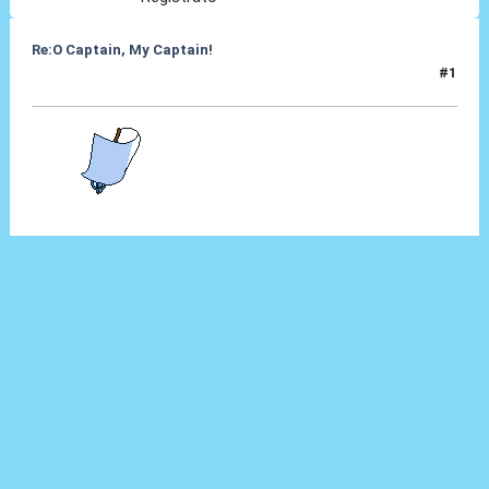
Re:O Captain, My Captain!
#1
30 Lug 2012, 12:43