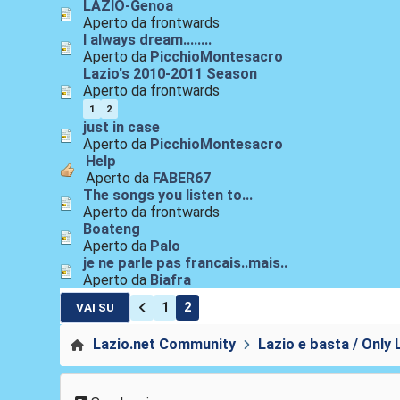
LAZIO-Genoa
Aperto da frontwards
I always dream........
Aperto da
PicchioMontesacro
Lazio's 2010-2011 Season
Aperto da frontwards
1
2
just in case
Aperto da
PicchioMontesacro
Help
Aperto da
FABER67
The songs you listen to...
Aperto da frontwards
Boateng
Aperto da
Palo
je ne parle pas francais..mais..
Aperto da
Biafra
1
2
VAI SU
Lazio.net Community
Lazio e basta / Only 