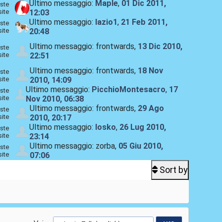
Ultimo messaggio:
Maple
,
01 Dic 2011,
ste
site
12:03
Ultimo messaggio:
lazio1
,
21 Feb 2011,
ste
site
20:48
Ultimo messaggio: frontwards,
13 Dic 2010,
ste
site
22:51
Ultimo messaggio: frontwards,
18 Nov
ste
site
2010, 14:09
Ultimo messaggio:
PicchioMontesacro
,
17
ste
site
Nov 2010, 06:38
Ultimo messaggio: frontwards,
29 Ago
ste
site
2010, 20:17
Ultimo messaggio:
losko
,
26 Lug 2010,
ste
site
23:14
Ultimo messaggio: zorba,
05 Giu 2010,
ste
site
07:06
Sort by