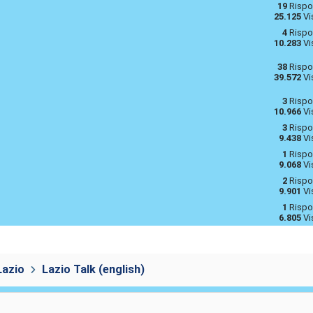
19
Rispo
25.125
Vi
4
Rispo
10.283
Vi
38
Rispo
39.572
Vi
3
Rispo
10.966
Vi
3
Rispo
9.438
Vi
1
Rispo
9.068
Vi
2
Rispo
9.901
Vi
1
Rispo
6.805
Vi
Lazio
Lazio Talk (english)