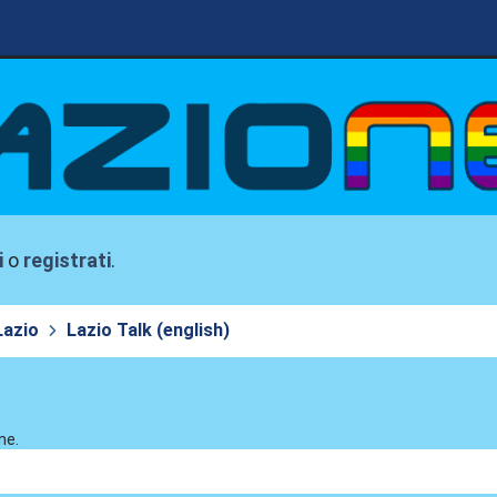
i
o
registrati
.
Lazio
Lazio Talk (english)
ne.