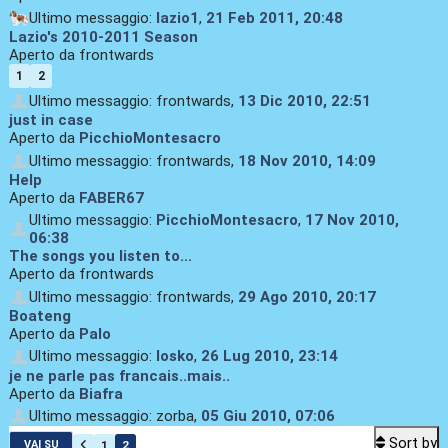
Ultimo messaggio:
lazio1
,
21 Feb 2011, 20:48
Lazio's 2010-2011 Season
Aperto da frontwards
1
2
Ultimo messaggio: frontwards,
13 Dic 2010, 22:51
just in case
Aperto da
PicchioMontesacro
Ultimo messaggio: frontwards,
18 Nov 2010, 14:09
Help
Aperto da
FABER67
Ultimo messaggio:
PicchioMontesacro
,
17 Nov 2010,
06:38
The songs you listen to...
Aperto da frontwards
Ultimo messaggio: frontwards,
29 Ago 2010, 20:17
Boateng
Aperto da
Palo
Ultimo messaggio:
losko
,
26 Lug 2010, 23:14
je ne parle pas francais..mais..
Aperto da
Biafra
Ultimo messaggio: zorba,
05 Giu 2010, 07:06
Sort by
1
2
VAI SU