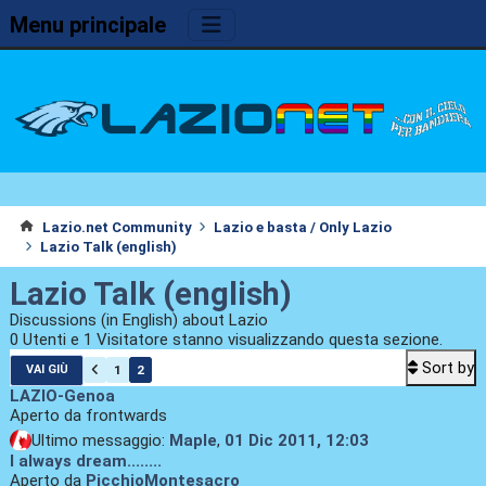
Menu principale
Lazio.net Community
Lazio e basta / Only Lazio
Lazio Talk (english)
Lazio Talk (english)
Discussions (in English) about Lazio
0 Utenti e 1 Visitatore stanno visualizzando questa sezione.
Sort by
1
2
VAI GIÙ
LAZIO-Genoa
Aperto da frontwards
Ultimo messaggio:
Maple
,
01 Dic 2011, 12:03
I always dream........
Aperto da
PicchioMontesacro