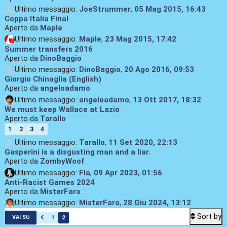
Ultimo messaggio:
JoeStrummer
,
05 Mag 2015, 16:43
Coppa Italia Final
Aperto da
Maple
Ultimo messaggio:
Maple
,
23 Mag 2015, 17:42
Summer transfers 2016
Aperto da
DinoBaggio
Ultimo messaggio:
DinoBaggio
,
20 Ago 2016, 09:53
Giorgio Chinaglia (English)
Aperto da
angeloadamo
Ultimo messaggio:
angeloadamo
,
13 Ott 2017, 18:32
We must keep Wallace at Lazio
Aperto da
Tarallo
1
2
3
4
Ultimo messaggio:
Tarallo
,
11 Set 2020, 22:13
Gasperini is a disgusting man and a liar.
Aperto da
ZombyWoof
Ultimo messaggio:
Fla
,
09 Apr 2023, 01:56
Anti-Racist Games 2024
Aperto da
MisterFaro
Ultimo messaggio:
MisterFaro
,
28 Giu 2024, 13:12
Sort by
1
2
VAI SU