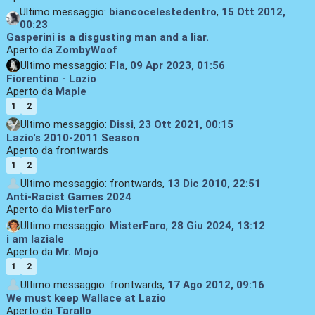
Ultimo messaggio:
biancocelestedentro
,
15 Ott 2012,
00:23
Gasperini is a disgusting man and a liar.
Aperto da
ZombyWoof
Ultimo messaggio:
Fla
,
09 Apr 2023, 01:56
Fiorentina - Lazio
Aperto da
Maple
1
2
Ultimo messaggio:
Dissi
,
23 Ott 2021, 00:15
Lazio's 2010-2011 Season
Aperto da frontwards
1
2
Ultimo messaggio: frontwards,
13 Dic 2010, 22:51
Anti-Racist Games 2024
Aperto da
MisterFaro
Ultimo messaggio:
MisterFaro
,
28 Giu 2024, 13:12
i am laziale
Aperto da
Mr. Mojo
1
2
Ultimo messaggio: frontwards,
17 Ago 2012, 09:16
We must keep Wallace at Lazio
Aperto da
Tarallo