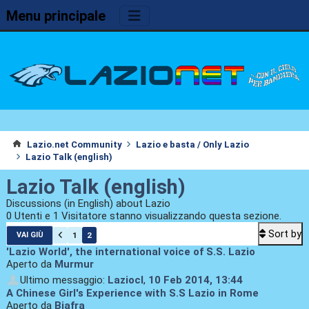
Menu principale
Lazio.net Community
Lazio e basta / Only Lazio
Lazio Talk (english)
Lazio Talk (english)
Discussions (in English) about Lazio
0 Utenti e 1 Visitatore stanno visualizzando questa sezione.
Sort by
1
2
VAI GIÙ
'Lazio World', the international voice of S.S. Lazio
Aperto da
Murmur
Ultimo messaggio:
Laziocl
,
10 Feb 2014, 13:44
A Chinese Girl's Experience with S.S Lazio in Rome
Aperto da
Biafra