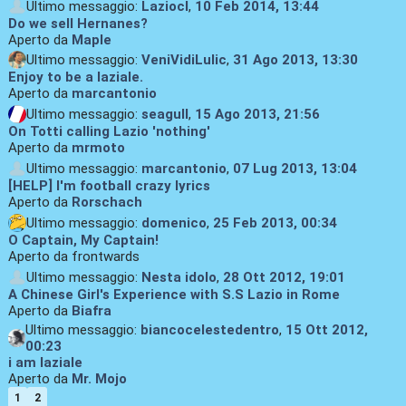
Ultimo messaggio:
Laziocl
,
10 Feb 2014, 13:44
Do we sell Hernanes?
Aperto da
Maple
Ultimo messaggio:
VeniVidiLulic
,
31 Ago 2013, 13:30
Enjoy to be a laziale.
Aperto da
marcantonio
Ultimo messaggio:
seagull
,
15 Ago 2013, 21:56
On Totti calling Lazio 'nothing'
Aperto da
mrmoto
Ultimo messaggio:
marcantonio
,
07 Lug 2013, 13:04
[HELP] I'm football crazy lyrics
Aperto da
Rorschach
Ultimo messaggio:
domenico
,
25 Feb 2013, 00:34
O Captain, My Captain!
Aperto da frontwards
Ultimo messaggio:
Nesta idolo
,
28 Ott 2012, 19:01
A Chinese Girl's Experience with S.S Lazio in Rome
Aperto da
Biafra
Ultimo messaggio:
biancocelestedentro
,
15 Ott 2012,
00:23
i am laziale
Aperto da
Mr. Mojo
1
2