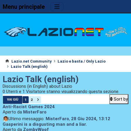
Menu principale
Lazio.net Community
Lazio e basta / Only Lazio
Lazio Talk (english)
Lazio Talk (english)
Discussions (in English) about Lazio
0 Utenti e 1 Visitatore stanno visualizzando questa sezione.
Sort by
1
2
VAI GIÙ
Anti-Racist Games 2024
Aperto da
MisterFaro
Ultimo messaggio:
MisterFaro
,
28 Giu 2024, 13:12
Gasperini is a disgusting man and a liar.
Aperto da
ZombyWoof