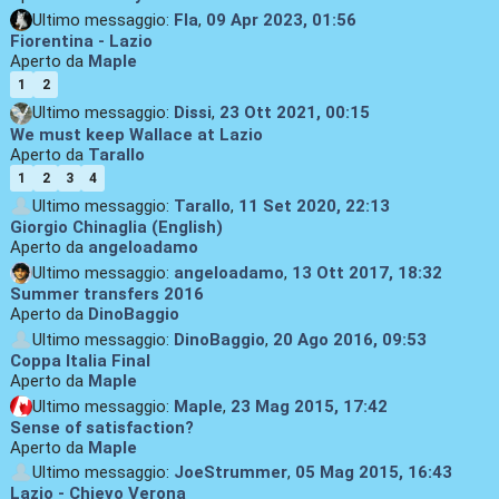
Ultimo messaggio:
Fla
,
09 Apr 2023, 01:56
Fiorentina - Lazio
Aperto da
Maple
1
2
Ultimo messaggio:
Dissi
,
23 Ott 2021, 00:15
We must keep Wallace at Lazio
Aperto da
Tarallo
1
2
3
4
Ultimo messaggio:
Tarallo
,
11 Set 2020, 22:13
Giorgio Chinaglia (English)
Aperto da
angeloadamo
Ultimo messaggio:
angeloadamo
,
13 Ott 2017, 18:32
Summer transfers 2016
Aperto da
DinoBaggio
Ultimo messaggio:
DinoBaggio
,
20 Ago 2016, 09:53
Coppa Italia Final
Aperto da
Maple
Ultimo messaggio:
Maple
,
23 Mag 2015, 17:42
Sense of satisfaction?
Aperto da
Maple
Ultimo messaggio:
JoeStrummer
,
05 Mag 2015, 16:43
Lazio - Chievo Verona