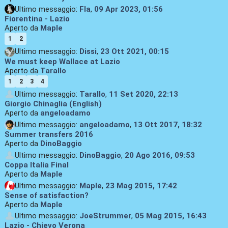
Ultimo messaggio:
Fla
,
09 Apr 2023, 01:56
Fiorentina - Lazio
Aperto da
Maple
1
2
Ultimo messaggio:
Dissi
,
23 Ott 2021, 00:15
We must keep Wallace at Lazio
Aperto da
Tarallo
1
2
3
4
Ultimo messaggio:
Tarallo
,
11 Set 2020, 22:13
Giorgio Chinaglia (English)
Aperto da
angeloadamo
Ultimo messaggio:
angeloadamo
,
13 Ott 2017, 18:32
Summer transfers 2016
Aperto da
DinoBaggio
Ultimo messaggio:
DinoBaggio
,
20 Ago 2016, 09:53
Coppa Italia Final
Aperto da
Maple
Ultimo messaggio:
Maple
,
23 Mag 2015, 17:42
Sense of satisfaction?
Aperto da
Maple
Ultimo messaggio:
JoeStrummer
,
05 Mag 2015, 16:43
Lazio - Chievo Verona