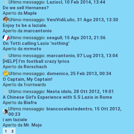
Ultimo messaggio:
Laziocl
,
10 Feb 2014, 13:44
Do we sell Hernanes?
Aperto da
Maple
Ultimo messaggio:
VeniVidiLulic
,
31 Ago 2013, 13:30
Enjoy to be a laziale.
Aperto da
marcantonio
Ultimo messaggio:
seagull
,
15 Ago 2013, 21:56
On Totti calling Lazio 'nothing'
Aperto da
mrmoto
Ultimo messaggio:
marcantonio
,
07 Lug 2013, 13:04
[HELP] I'm football crazy lyrics
Aperto da
Rorschach
Ultimo messaggio:
domenico
,
25 Feb 2013, 00:34
O Captain, My Captain!
Aperto da frontwards
Ultimo messaggio:
Nesta idolo
,
28 Ott 2012, 19:01
A Chinese Girl's Experience with S.S Lazio in Rome
Aperto da
Biafra
Ultimo messaggio:
biancocelestedentro
,
15 Ott 2012,
00:23
i am laziale
Aperto da
Mr. Mojo
1
2