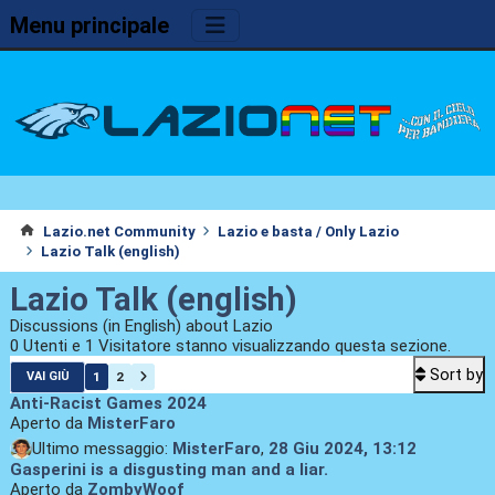
Menu principale
Lazio.net Community
Lazio e basta / Only Lazio
Lazio Talk (english)
Lazio Talk (english)
Discussions (in English) about Lazio
0 Utenti e 1 Visitatore stanno visualizzando questa sezione.
Sort by
1
2
VAI GIÙ
Anti-Racist Games 2024
Aperto da
MisterFaro
Ultimo messaggio:
MisterFaro
,
28 Giu 2024, 13:12
Gasperini is a disgusting man and a liar.
Aperto da
ZombyWoof