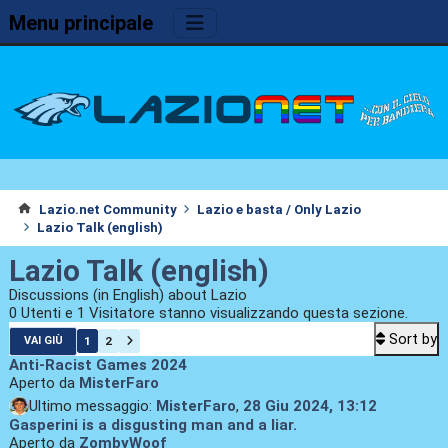
Menu principale
Lazio.net Community
Lazio e basta / Only Lazio
Lazio Talk (english)
Lazio Talk (english)
Discussions (in English) about Lazio
0 Utenti e 1 Visitatore stanno visualizzando questa sezione.
Sort by
1
2
VAI GIÙ
Anti-Racist Games 2024
Aperto da
MisterFaro
Ultimo messaggio:
MisterFaro
,
28 Giu 2024, 13:12
Gasperini is a disgusting man and a liar.
Aperto da
ZombyWoof