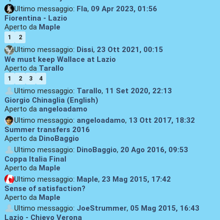
Ultimo messaggio:
Fla
,
09 Apr 2023, 01:56
Fiorentina - Lazio
Aperto da
Maple
1
2
Ultimo messaggio:
Dissi
,
23 Ott 2021, 00:15
We must keep Wallace at Lazio
Aperto da
Tarallo
1
2
3
4
Ultimo messaggio:
Tarallo
,
11 Set 2020, 22:13
Giorgio Chinaglia (English)
Aperto da
angeloadamo
Ultimo messaggio:
angeloadamo
,
13 Ott 2017, 18:32
Summer transfers 2016
Aperto da
DinoBaggio
Ultimo messaggio:
DinoBaggio
,
20 Ago 2016, 09:53
Coppa Italia Final
Aperto da
Maple
Ultimo messaggio:
Maple
,
23 Mag 2015, 17:42
Sense of satisfaction?
Aperto da
Maple
Ultimo messaggio:
JoeStrummer
,
05 Mag 2015, 16:43
Lazio - Chievo Verona