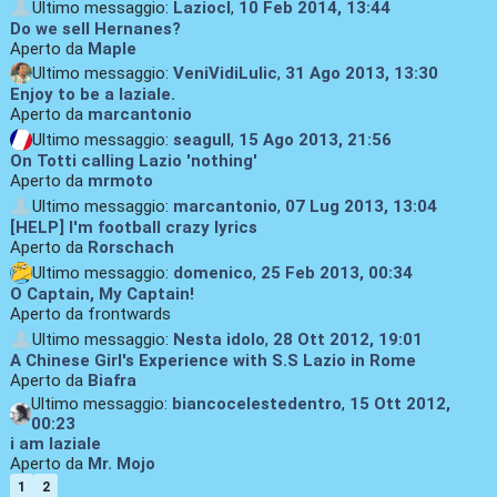
Ultimo messaggio:
Laziocl
,
10 Feb 2014, 13:44
Do we sell Hernanes?
Aperto da
Maple
Ultimo messaggio:
VeniVidiLulic
,
31 Ago 2013, 13:30
Enjoy to be a laziale.
Aperto da
marcantonio
Ultimo messaggio:
seagull
,
15 Ago 2013, 21:56
On Totti calling Lazio 'nothing'
Aperto da
mrmoto
Ultimo messaggio:
marcantonio
,
07 Lug 2013, 13:04
[HELP] I'm football crazy lyrics
Aperto da
Rorschach
Ultimo messaggio:
domenico
,
25 Feb 2013, 00:34
O Captain, My Captain!
Aperto da frontwards
Ultimo messaggio:
Nesta idolo
,
28 Ott 2012, 19:01
A Chinese Girl's Experience with S.S Lazio in Rome
Aperto da
Biafra
Ultimo messaggio:
biancocelestedentro
,
15 Ott 2012,
00:23
i am laziale
Aperto da
Mr. Mojo
1
2