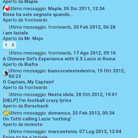
Aperto da
Maple
Ultimo messaggio:
Maple
,
05 Dic 2011, 12:34
Klose ha solo segnato quando...
Aperto da frontwards
Ultimo messaggio: frontwards,
20 Feb 2012, 06:28
i am laziale
Aperto da
Mr. Mojo
1
2
Ultimo messaggio: frontwards,
17 Ago 2012, 09:16
A Chinese Girl's Experience with S.S Lazio in Rome
Aperto da
Biafra
Ultimo messaggio:
biancocelestedentro
,
15 Ott 2012,
00:23
O Captain, My Captain!
Aperto da frontwards
Ultimo messaggio:
Nesta idolo
,
28 Ott 2012, 19:01
[HELP] I'm football crazy lyrics
Aperto da
Rorschach
Ultimo messaggio:
domenico
,
25 Feb 2013, 00:34
On Totti calling Lazio 'nothing'
Aperto da
mrmoto
Ultimo messaggio:
marcantonio
,
07 Lug 2013, 13:04
Enjoy to be a laziale.