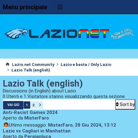
Menu principale
Lazio.net Community
Lazio e basta / Only Lazio
Lazio Talk (english)
Lazio Talk (english)
Discussions (in English) about Lazio
0 Utenti e 1 Visitatore stanno visualizzando questa sezione.
Sort by
1
2
VAI GIÙ
Anti-Racist Games 2024
Aperto da
MisterFaro
Ultimo messaggio:
MisterFaro
,
28 Giu 2024, 13:12
Lazio vs Cagliari in Manhattan
Aperto da
Pergianluca