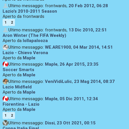
Ultimo messaggio: frontwards,
20 Feb 2012, 06:28
Lazio's 2010-2011 Season
Aperto da frontwards
1
2
Ultimo messaggio: frontwards,
13 Dic 2010, 22:51
Aron Winter (The FIFA Weekly)
Aperto da
lollapalooza
Ultimo messaggio:
WE.ARE1900
,
04 Mar 2014, 14:51
Lazio - Chievo Verona
Aperto da
Maple
Ultimo messaggio:
Maple
,
26 Apr 2015, 23:35
Soccer Smarts
Aperto da
Maple
Ultimo messaggio:
VeniVidiLulic
,
23 Mag 2014, 08:37
Lazio Midfield
Aperto da
Maple
Ultimo messaggio:
Maple
,
05 Dic 2011, 12:34
Fiorentina - Lazio
Aperto da
Maple
1
2
Ultimo messaggio:
Dissi
,
23 Ott 2021, 00:15
Coppa Italia Final