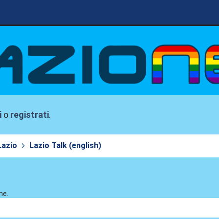
i
o
registrati
.
Lazio
Lazio Talk (english)
ne.