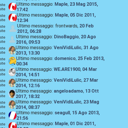
Ultimo messaggio:
Maple
,
23 Mag 2015,
ste
site
17:42
Ultimo messaggio:
Maple
,
05 Dic 2011,
ste
site
12:34
Ultimo messaggio: frontwards,
20 Feb
ste
site
2012, 06:28
Ultimo messaggio:
DinoBaggio
,
20 Ago
ste
site
2016, 09:53
Ultimo messaggio:
VeniVidiLulic
,
31 Ago
ste
site
2013, 13:30
Ultimo messaggio:
domenico
,
25 Feb 2013,
ste
site
00:34
Ultimo messaggio:
WE.ARE1900
,
04 Mar
ste
site
2014, 14:51
Ultimo messaggio:
VeniVidiLulic
,
27 Mar
ste
site
2014, 12:16
Ultimo messaggio:
angeloadamo
,
13 Ott
ste
site
2017, 18:32
Ultimo messaggio:
VeniVidiLulic
,
23 Mag
ste
site
2014, 08:37
Ultimo messaggio:
seagull
,
15 Ago 2013,
ste
site
21:56
Ultimo messaggio:
Maple
,
01 Dic 2011,
ste