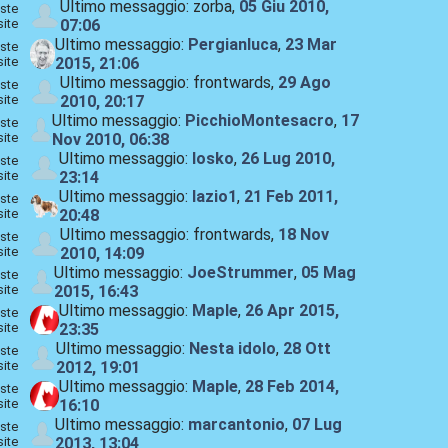
Ultimo messaggio: zorba,
05 Giu 2010,
ste
site
07:06
Ultimo messaggio:
Pergianluca
,
23 Mar
ste
site
2015, 21:06
Ultimo messaggio: frontwards,
29 Ago
ste
site
2010, 20:17
Ultimo messaggio:
PicchioMontesacro
,
17
ste
site
Nov 2010, 06:38
Ultimo messaggio:
losko
,
26 Lug 2010,
ste
site
23:14
Ultimo messaggio:
lazio1
,
21 Feb 2011,
ste
site
20:48
Ultimo messaggio: frontwards,
18 Nov
ste
site
2010, 14:09
Ultimo messaggio:
JoeStrummer
,
05 Mag
ste
site
2015, 16:43
Ultimo messaggio:
Maple
,
26 Apr 2015,
ste
site
23:35
Ultimo messaggio:
Nesta idolo
,
28 Ott
ste
site
2012, 19:01
Ultimo messaggio:
Maple
,
28 Feb 2014,
ste
site
16:10
Ultimo messaggio:
marcantonio
,
07 Lug
ste
site
2013, 13:04