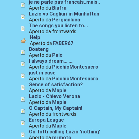
je ne parle pas francais..mais..
Aperto da
Biafra
Lazio vs Cagliari in Manhattan
Aperto da
Pergianluca
The songs you listen to...
Aperto da frontwards
Help
Aperto da
FABER67
Boateng
Aperto da
Palo
I always dream........
Aperto da
PicchioMontesacro
just in case
Aperto da
PicchioMontesacro
Sense of satisfaction?
Aperto da
Maple
Lazio - Chievo Verona
Aperto da
Maple
O Captain, My Captain!
Aperto da frontwards
Europa League
Aperto da
Maple
On Totti calling Lazio 'nothing'
Aperto da
mrmoto