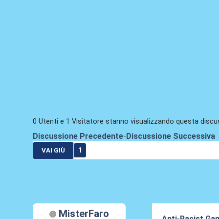
0 Utenti e 1 Visitatore stanno visualizzando questa discu
Discussione Precedente
-
Discussione Successiva
1
VAI GIÙ
MisterFaro
Anti-Racist Ga