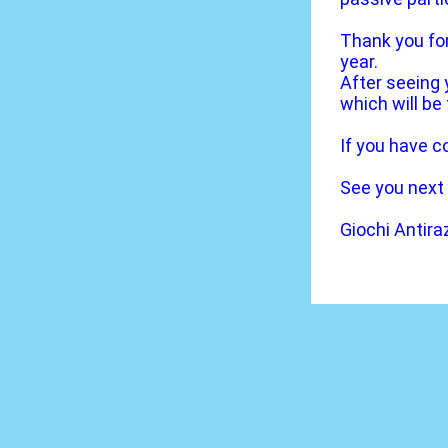
Thank you for
year.
After seeing 
which will be 
If you have c
See you next 
Giochi Antira