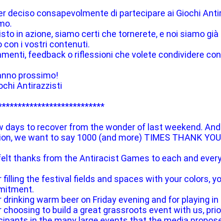
er deciso consapevolmente di partecipare ai Giochi Antira
mo.
sto in azione, siamo certi che tornerete, e noi siamo già 
 con i vostri contenuti.
enti, feedback o riflessioni che volete condividere con 
'anno prossimo!
ochi Antirazzisti
***************************
 days to recover from the wonder of last weekend. And 
tion, we want to say 1000 (and more) TIMES THANK YOU
elt thanks from the Antiracist Games to each and every
filling the festival fields and spaces with your colors, y
mmitment.
 drinking warm beer on Friday evening and for playing in
 choosing to build a great grassroots event with us, prior
cipants in the many large events that the media propose 