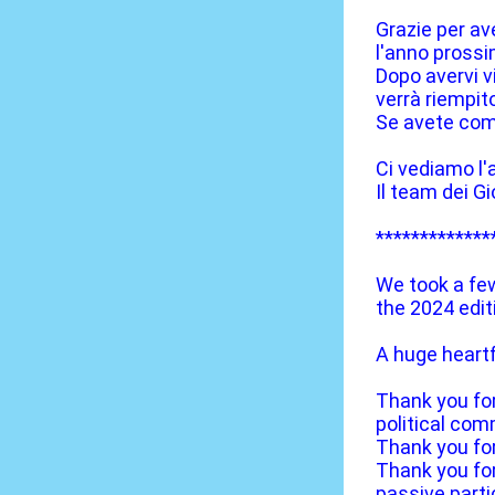
Grazie per av
l'anno prossi
Dopo avervi vi
verrà riempito
Se avete comm
Ci vediamo l
Il team dei Gi
*************
We took a few
the 2024 edi
A huge heartf
Thank you for 
political co
Thank you for
Thank you for
passive parti