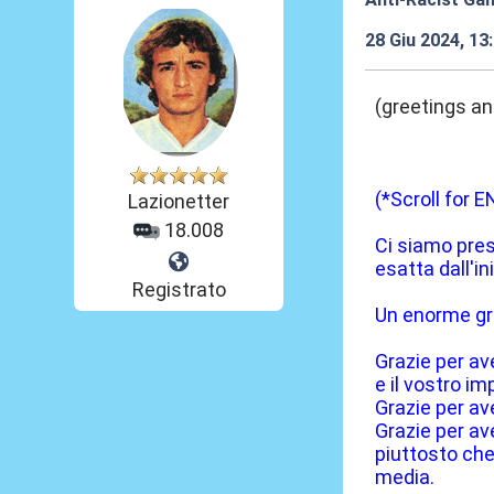
28 Giu 2024, 13
(greetings an
(*Scroll for 
Lazionetter
18.008
Ci siamo pres
esatta dall'in
Registrato
Un enorme graz
Grazie per ave
e il vostro im
Grazie per av
Grazie per ave
piuttosto che
media.