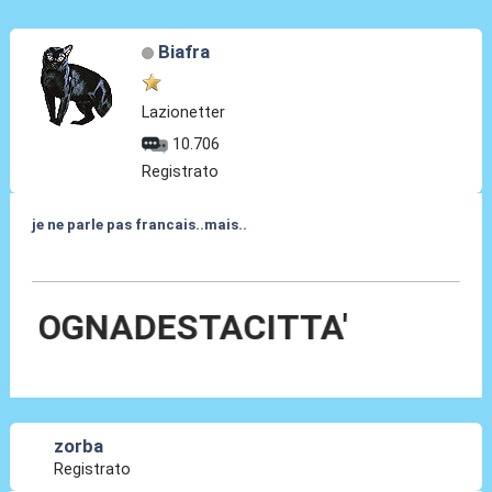
Biafra
Lazionetter
10.706
Registrato
je ne parle pas francais..mais..
04 Giu 2010, 22:41
GNADESTACITTA'
zorba
Registrato