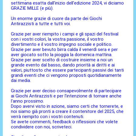
settimana esatta dall'inizio dell'edizione 2024, vi diciamo
GRAZIE MILLE (e più).
Un enorme grazie di cuore da parte dei Giochi
Antirazzisti a tutte e tutti voi.
Grazie per aver riempito i campi e gli spazi del festival
con i vostri colori, la vostra passione, il vostro
divertimento e il vostro impegno sociale e politico.
Grazie per aver bevuto birra calda il venerdì sera e per
aver giocato sotto la pioggia la domenica mattina.
Grazie per aver scelto di costruire insieme a noi un
grande evento dal basso, dando priorità ai diritti e ai
valori, piuttosto che essere partecipanti passivi dei tanti
grandi eventi che ci vengono proposti quotidianamente
dai media.
Grazie per aver deciso consapevolmente di partecipare
ai Giochi Antirazzisti e per l'intenzione di tornare anche
l'anno prossimo.
Dopo avervi visto in azione, siamo certi che tornerete, e
noi siamo già pronti a creare il contenitore del 2025, che
verrà riempito con i vostri contenuti.
Se avete commenti, feedback o riflessioni che volete
condividere con noi, scriveteci.