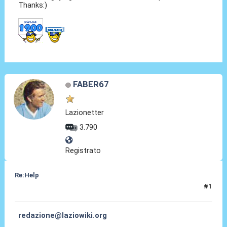
Thanks:)
FABER67
Lazionetter
3.790
Registrato
Re:Help
#1
01 Nov 2010, 22:38
redazione@laziowiki.org