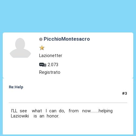
PicchioMontesacro
Lazionetter
2.073
Registrato
Re:Help
#3
17 Nov 2010, 06:38
I'LL see what I can do, from now.........helping
Laziowiki is an honor.