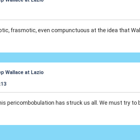
:05
ptic, frasmotic, even compunctuous at the idea that Wal
p Wallace at Lazio
:13
This pericombobulation has struck us all. We must try to be