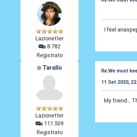
11 Set 2020, 22
I feel anaspe
Lazionetter
8.782
Registrato
Tarallo
Re:We must kee
11 Set 2020, 22
My friend... 
Lazionetter
111.509
Registrato