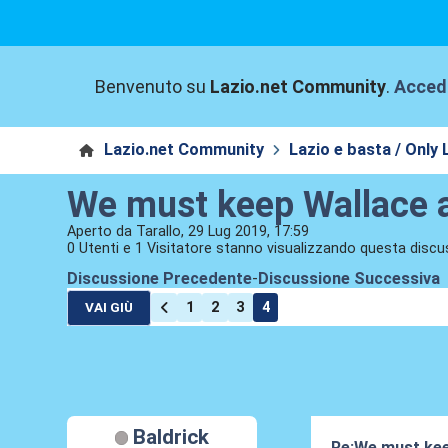
Benvenuto su
Lazio.net Community
.
Acced
Lazio.net Community
Lazio e basta / Only 
We must keep Wallace a
Aperto da Tarallo, 29 Lug 2019, 17:59
0 Utenti e 1 Visitatore stanno visualizzando questa discu
Discussione Precedente
-
Discussione Successiva
1
2
3
4
VAI GIÙ
Baldrick
Re:We must kee