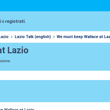
i
o
registrati
.
Lazio
Lazio Talk (english)
We must keep Wallace at La
t Lazio
ssione.
p Wallace at Lazio