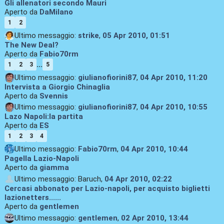
Gli allenatori secondo Mauri
Aperto da
DaMilano
1
2
Ultimo messaggio:
strike
,
05 Apr 2010, 01:51
The New Deal?
Aperto da
Fabio70rm
...
1
2
3
5
Ultimo messaggio:
giulianofiorini87
,
04 Apr 2010, 11:20
Intervista a Giorgio Chinaglia
Aperto da
Svennis
Ultimo messaggio:
giulianofiorini87
,
04 Apr 2010, 10:55
Lazo Napoli:la partita
Aperto da
ES
1
2
3
4
Ultimo messaggio:
Fabio70rm
,
04 Apr 2010, 10:44
Pagella Lazio-Napoli
Aperto da
giamma
Ultimo messaggio: Baruch,
04 Apr 2010, 02:22
Cercasi abbonato per Lazio-napoli, per acquisto biglietti
lazionetters......
Aperto da
gentlemen
Ultimo messaggio:
gentlemen
,
02 Apr 2010, 13:44