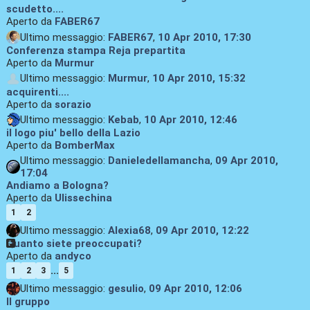
scudetto....
Aperto da
FABER67
Ultimo messaggio:
FABER67
,
10 Apr 2010, 17:30
Conferenza stampa Reja prepartita
Aperto da
Murmur
Ultimo messaggio:
Murmur
,
10 Apr 2010, 15:32
acquirenti....
Aperto da
sorazio
Ultimo messaggio:
Kebab
,
10 Apr 2010, 12:46
il logo piu' bello della Lazio
Aperto da
BomberMax
Ultimo messaggio:
Danieledellamancha
,
09 Apr 2010,
17:04
Andiamo a Bologna?
Aperto da
Ulissechina
1
2
Ultimo messaggio:
Alexia68
,
09 Apr 2010, 12:22
Quanto siete preoccupati?
Aperto da
andyco
...
1
2
3
5
Ultimo messaggio:
gesulio
,
09 Apr 2010, 12:06
Il gruppo