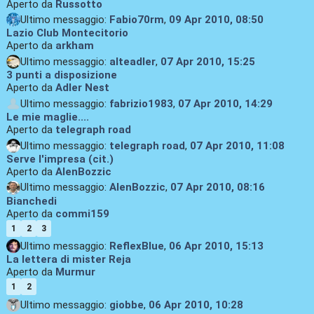
Aperto da
Russotto
Ultimo messaggio:
Fabio70rm
,
09 Apr 2010, 08:50
Lazio Club Montecitorio
Aperto da
arkham
Ultimo messaggio:
alteadler
,
07 Apr 2010, 15:25
3 punti a disposizione
Aperto da
Adler Nest
Ultimo messaggio:
fabrizio1983
,
07 Apr 2010, 14:29
Le mie maglie....
Aperto da
telegraph road
Ultimo messaggio:
telegraph road
,
07 Apr 2010, 11:08
Serve l'impresa (cit.)
Aperto da
AlenBozzic
Ultimo messaggio:
AlenBozzic
,
07 Apr 2010, 08:16
Bianchedi
Aperto da
commi159
1
2
3
Ultimo messaggio:
ReflexBlue
,
06 Apr 2010, 15:13
La lettera di mister Reja
Aperto da
Murmur
1
2
Ultimo messaggio:
giobbe
,
06 Apr 2010, 10:28