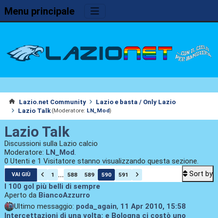
Menu principale
Lazio.net Community
Lazio e basta / Only Lazio
Lazio Talk
(Moderatore:
LN_Mod
)
Lazio Talk
Discussioni sulla Lazio calcio
Moderatore:
LN_Mod
.
0 Utenti e 1 Visitatore stanno visualizzando questa sezione.
Sort by
...
1
588
589
590
591
VAI GIÙ
I 100 gol più belli di sempre
Aperto da
BiancoAzzurro
Ultimo messaggio:
poda_again
,
11 Apr 2010, 15:58
Intercettazioni di una volta: e Bologna ci costò uno