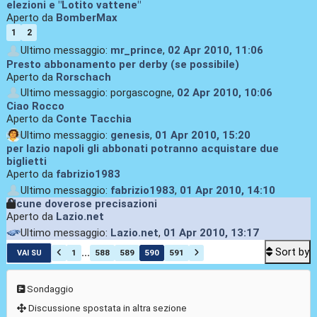
elezioni e "Lotito vattene"
Aperto da
BomberMax
1
2
Ultimo messaggio:
mr_prince
,
02 Apr 2010, 11:06
Presto abbonamento per derby (se possibile)
Aperto da
Rorschach
Ultimo messaggio: porgascogne,
02 Apr 2010, 10:06
Ciao Rocco
Aperto da
Conte Tacchia
Ultimo messaggio:
genesis
,
01 Apr 2010, 15:20
per lazio napoli gli abbonati potranno acquistare due
biglietti
Aperto da
fabrizio1983
Ultimo messaggio:
fabrizio1983
,
01 Apr 2010, 14:10
Alcune doverose precisazioni
Aperto da
Lazio.net
Ultimo messaggio:
Lazio.net
,
01 Apr 2010, 13:17
Sort by
...
1
588
589
590
591
VAI SU
Sondaggio
Discussione spostata in altra sezione