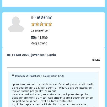
FatDanny
Lazionetter
41.056
Registrato
Re:16 Set 2023; juventus - Lazio
#846
16 Set 2023, 19:57
Citazione di: italicbold il 16 Set 2023, 17:40
I primi venti minuti, da incubo sono d'accordo, sono stati quelli
dello scorso anno a Milano contro il Milan. 2 a 0 poi attesa del
triplice fischio per gli altri 70 minuti.
Invece la Lazio si è riorganizzata e da metà primo tempo ha
guadagnato metri su metri. Abbiamo iniziato il secondo tempo
col pallino del gioco. Rovella è tanta tanta roba.
Il gol che riapre la partita è il risultato di una manovra che