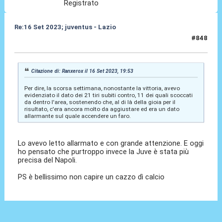
Registrato
Re:16 Set 2023; juventus - Lazio
#848
16 Set 2023, 20:26
Citazione di: Ranxerox il 16 Set 2023, 19:53
Per dire, la scorsa settimana, nonostante la vittoria, avevo
evidenziato il dato dei 21 tiri subiti contro, 11 dei quali scoccati
da dentro l'area, sostenendo che, al di là della gioia per il
risultato, c'era ancora molto da aggiustare ed era un dato
allarmante sul quale accendere un faro.
Lo avevo letto allarmato e con grande attenzione. E oggi
ho pensato che purtroppo invece la Juve è stata più
precisa del Napoli.
PS è bellissimo non capire un cazzo dì calcio