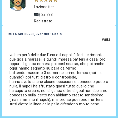
Lazionetter
29.738
Registrato
Re:16 Set 2023; juventus - Lazio
#853
16 Set 2023, 23:14
va beh però delle due l'una o il napoli è forte e rimonta
due goa a marassi, e quindi impresa batterli a casa loro,
oppure il genoa non era poi così scarso, che poi anche
oggi; hanno segnato su palla da fermo
battendo massimo 3 corner nel primo tempo (noi ... e
quando), poi tutti dietro e contropiede,
hanno avuto anche alcune occasioni e concesso poco o
nulla, il napoli ha sfruttato quasi tutto quello che
ha saputo creare, noi al genoa oltre al goal non abbiamo
concesso nulla, certo non abbiamo creato tantissimo
(ma nemmeno il napoli), ma loro se possono mettersi
tutti dietro la linea della palla difendono molto bene