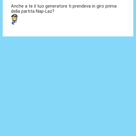
Anche a te il tuo generatore ti prendeva in giro prima
della partita Nap-Laz?