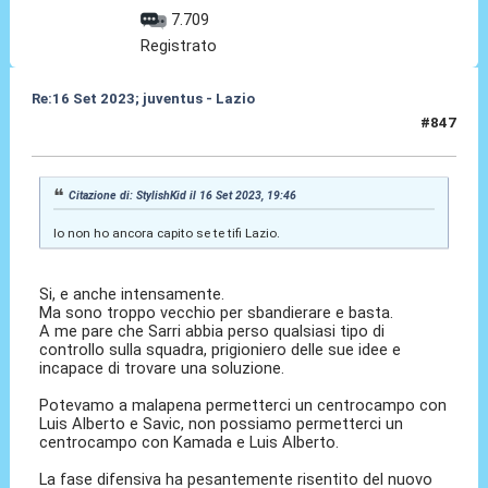
7.709
Registrato
Re:16 Set 2023; juventus - Lazio
#847
16 Set 2023, 20:17
Citazione di: StylishKid il 16 Set 2023, 19:46
Io non ho ancora capito se te tifi Lazio.
Si, e anche intensamente.
Ma sono troppo vecchio per sbandierare e basta.
A me pare che Sarri abbia perso qualsiasi tipo di
controllo sulla squadra, prigioniero delle sue idee e
incapace di trovare una soluzione.
Potevamo a malapena permetterci un centrocampo con
Luis Alberto e Savic, non possiamo permetterci un
centrocampo con Kamada e Luis Alberto.
La fase difensiva ha pesantemente risentito del nuovo