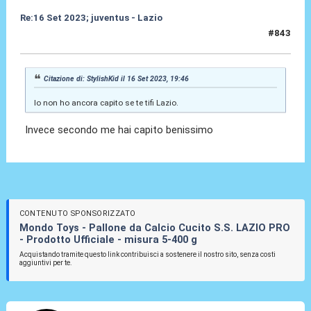
Re:16 Set 2023; juventus - Lazio
#843
16 Set 2023, 19:47
Citazione di: StylishKid il 16 Set 2023, 19:46
Io non ho ancora capito se te tifi Lazio.
Invece secondo me hai capito benissimo
CONTENUTO SPONSORIZZATO
Mondo Toys - Pallone da Calcio Cucito S.S. LAZIO PRO
- Prodotto Ufficiale - misura 5-400 g
Acquistando tramite questo link contribuisci a sostenere il nostro sito, senza costi
aggiuntivi per te.