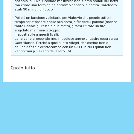
asfissia la Juve. Secondo me invece non siamo andati sui nervi
ma come una formichina abbiamo riaperto la partita. Sarebbero
stati 30 minuti di fuoco.
Poi c'è un lancione velleitario per Vlahovic che prende tutto il
tempo per stoppare spalle alla porta, difendere il pallone (manco
tanto Casale gli resta a due metri), girarsi e tirare un tiro
angolato ma manco troppo.
Inaccettabile a questi livelli.
La terza rete, secondo me, impedisce anche di capire cosa valga
Castellanos. Perché a quel punto Allegri, che cretino non è,
chiude difesa e centrocampo con un 5311 in cui i quinti non
vanno mai più avanti della loro 3/4.
Quoto tutto