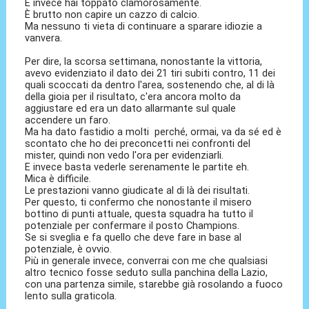
E invece hai toppato clamorosamente.
È brutto non capire un cazzo di calcio.
Ma nessuno ti vieta di continuare a sparare idiozie a
vanvera.
Per dire, la scorsa settimana, nonostante la vittoria,
avevo evidenziato il dato dei 21 tiri subiti contro, 11 dei
quali scoccati da dentro l'area, sostenendo che, al di là
della gioia per il risultato, c'era ancora molto da
aggiustare ed era un dato allarmante sul quale
accendere un faro.
Ma ha dato fastidio a molti perché, ormai, va da sé ed è
scontato che ho dei preconcetti nei confronti del
mister, quindi non vedo l'ora per evidenziarli.
E invece basta vederle serenamente le partite eh.
Mica è difficile.
Le prestazioni vanno giudicate al di là dei risultati.
Per questo, ti confermo che nonostante il misero
bottino di punti attuale, questa squadra ha tutto il
potenziale per confermare il posto Champions.
Se si sveglia e fa quello che deve fare in base al
potenziale, è ovvio.
Più in generale invece, converrai con me che qualsiasi
altro tecnico fosse seduto sulla panchina della Lazio,
con una partenza simile, starebbe già rosolando a fuoco
lento sulla graticola.