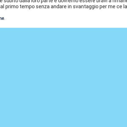
are subito dalla loro parte e dovremo essere bravi a riman
al primo tempo senza andare in svantaggio per me ce l
ne
.