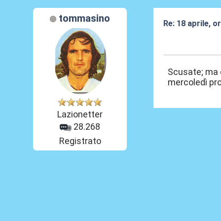
tommasino
Re: 18 aprile, o
19 Apr 2026, 12
Scusate; ma ch
mercoledì pr
Lazionetter
28.268
Registrato