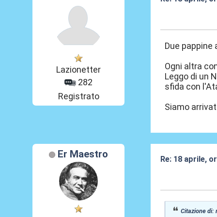
19 Apr 2026, 11
Due pappine a
Ogni altra co
Lazionetter
Leggo di un N
282
sfida con l'At
Registrato
Siamo arrivati
Er Maestro
Re: 18 aprile, o
19 Apr 2026, 12
Citazione di: