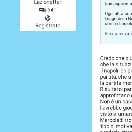
Lazionetter
Due pappine al
641
Ogni altra con
Leggo di un Na
con un briciol
Registrato
Siamo arrivati
Credo che più 
che la situazi
Il napoli ieri
partita, che 
la partita men
Risultato: par
approfittano 
Non è un caso
l'avrebbe gio
visto sfumare 
Mercoledì tro
tipo di motiv