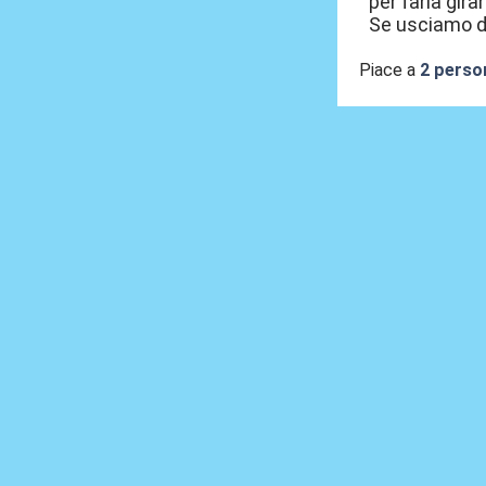
per farla gir
Se usciamo d
Piace a
2 perso