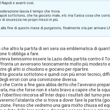
 Napoli e avanti così.
siderazione lascia il tempo che trova.
poli sottotono, che ha giocato male, etc ma l'unica cosa che conta è
o di sicurezza nei propri mezzi in più.
 alla fine di questo mese di purgatorio, finalmente sta per arrivare LA
che altro la partita di ieri sera sia emblematica di quanto
one ti obbliga a fare.
 poteva benissimo essere la Lazio della partita contro il 
affronta un avversario teoricamente molto più modesto e i
tre gli altri si chiudono e giocano per ripartire.
tita giocata sottotono e quindi con più errori tecnici, dif
degli errori con una convinzione diversa.
 che Conte a fine gara abbia detto che l'avevano prepa
cata, ma che forse non è stato bravo a capire che la sq
l'obiettivo rincorsa all'Inter dopo i risultati del turno pr
veremo l'atalanta che si trova a dover fare la partita (g
azione. Penso che vedremo una gara molto chiusa ed equi