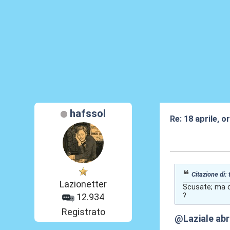
hafssol
Re: 18 aprile, o
19 Apr 2026, 16
Citazione di:
Lazionetter
Scusate; ma ch
?
12.934
Registrato
@Laziale ab