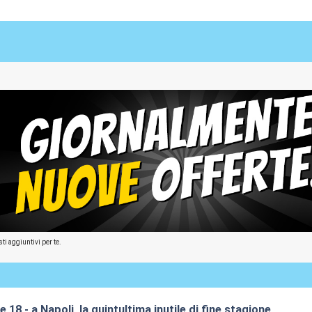
ti aggiuntivi per te.
re 18 - a Napoli, la quintultima inutile di fine stagione