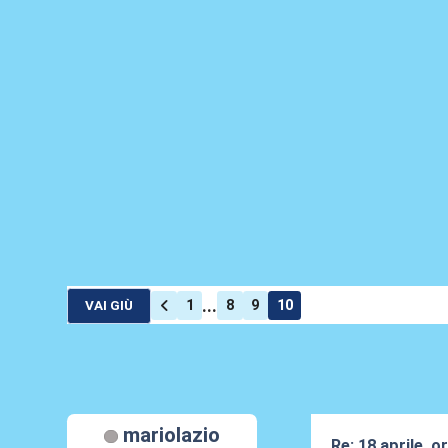
...
1
8
9
10
VAI GIÙ
mariolazio
Re: 18 aprile, o