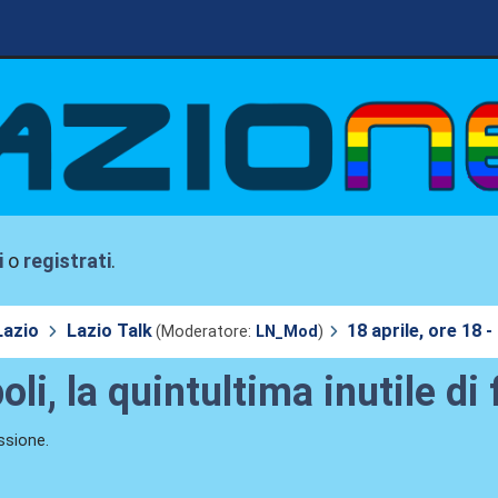
i
o
registrati
.
Lazio
Lazio Talk
18 aprile, ore 18 -
(Moderatore:
LN_Mod
)
oli, la quintultima inutile di
ssione.