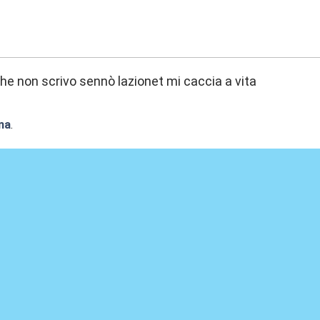
9:32
he non scrivo sennò lazionet mi caccia a vita
na
.