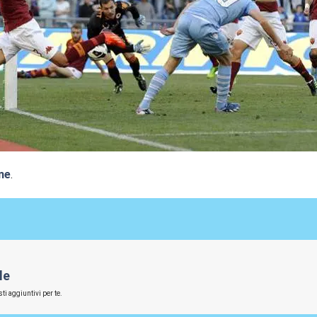
ne
.
le
ti aggiuntivi per te.