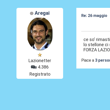
Aregai
Re: 26 maggio
26 Mag 2026, 1
ce so' rimasti
lo stellone ci
FORZA LAZI
Piace a
3 perso
Lazionetter
4.386
Registrato