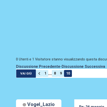
0 Utenti e 1 Visitatore stanno visualizzando questa discu
Discussione Precedente
-
Discussione Successiva
...
1
8
9
10
VAI GIÙ
Vogel_Lazio
Re: 26 maggio