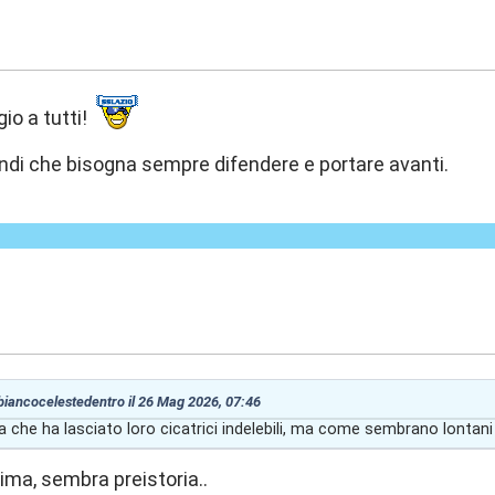
7:49
io a tutti!
ndi che bisogna sempre difendere e portare avanti.
8:51
 biancocelestedentro il 26 Mag 2026, 07:46
che ha lasciato loro cicatrici indelebili, ma come sembrano lontani o
rima, sembra preistoria..