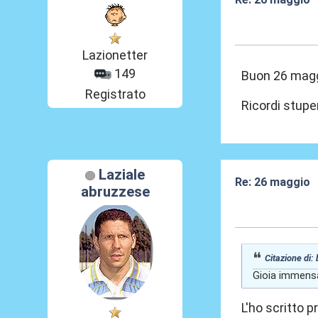
26 Mag 2026, 0
Lazionetter
149
Buon 26 magg
Registrato
Ricordi stupe
Laziale
Re: 26 maggio
abruzzese
26 Mag 2026, 0
Citazione di:
Gioia immensa 
L'ho scritto p