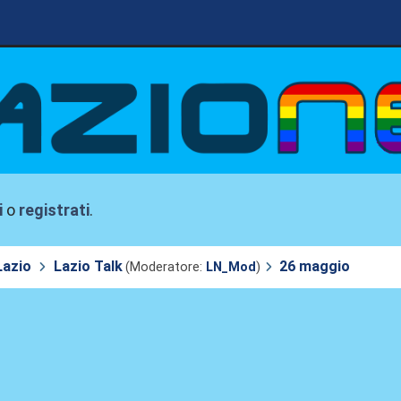
i
o
registrati
.
Lazio
Lazio Talk
26 maggio
(Moderatore:
LN_Mod
)