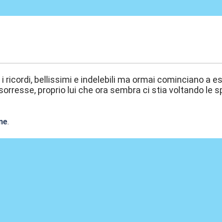
0:01
 i ricordi, bellissimi e indelebili ma ormai cominciano a 
 sorresse, proprio lui che ora sembra ci stia voltando le sp
O
ne
.