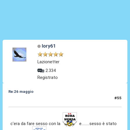
lory61
Lazionetter
2.334
Registrato
Re:26 maggio
#55
26 Mag 2014, 10:01
c'era da fare sesso con la
e.........sesso è stato