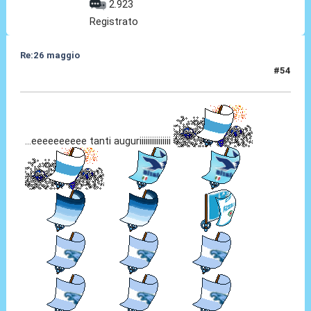
2.923
Registrato
Re:26 maggio
#54
26 Mag 2014, 09:59
...eeeeeeeeee tanti auguriiiiiiiiiiiiiii