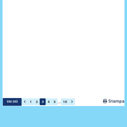
Stampa
...
1
2
3
4
5
10
VAI GIÙ