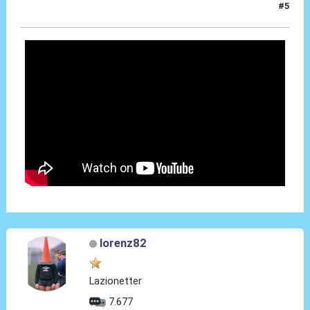
#5
26 Mag 2014, 00:38
lorenz82
Lazionetter
7.677