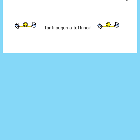
26 Mag 2014, 00:21
Tanti auguri a tutti noi!!