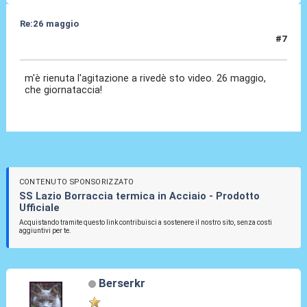
Re:26 maggio
#7
26 Mag 2014, 00:49
m'è rienuta l'agitazione a rivedè sto video. 26 maggio,
che giornataccia!
CONTENUTO SPONSORIZZATO
SS Lazio Borraccia termica in Acciaio - Prodotto
Ufficiale
Acquistando tramite questo link contribuisci a sostenere il nostro sito, senza costi
aggiuntivi per te.
Berserkr