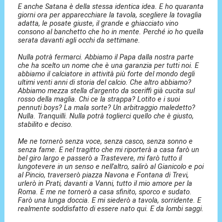
E anche Satana è della stessa identica idea. E ho quaranta
giorni ora per apparecchiare la tavola, scegliere la tovaglia
adatta, le posate giuste, il grande e ghiacciato vino
consono al banchetto che ho in mente. Perché io ho quella
serata davanti agli occhi da settimane.
Nulla potrà fermarci. Abbiamo il Papa dalla nostra parte
che ha scelto un nome che è una garanzia per tutti noi. E
abbiamo il calciatore in attività più forte del mondo degli
ultimi venti anni di storia del calcio. Che altro abbiamo?
Abbiamo mezza stella d'argento da sceriffi già cucita sul
rosso della maglia. Chi ce la strappa? Lotito e i suoi
pennuti boys? La mala sorte? Un arbitraggio maledetto?
Nulla. Tranquilli. Nulla potrà toglierci quello che è giusto,
stabilito e deciso.
Me ne tornerò senza voce, senza casco, senza sonno e
senza fame. E nel tragitto che mi riporterà a casa farò un
bel giro largo e passerò a Trastevere, mi farò tutto il
lungotevere in un senso e nell'altro, salirò al Gianicolo e poi
al Pincio, traverserò piazza Navona e Fontana di Trevi,
urlerò in Prati, davanti a Vanni, tutto il mio amore per la
Roma. E me ne tornerò a casa sfinito, sporco e sudato.
Farò una lunga doccia. E mi siederò a tavola, sorridente. E
realmente soddisfatto di essere nato qui. E da lombi saggi.