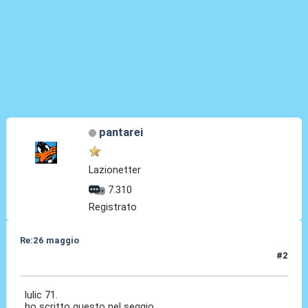
pantarei
Lazionetter
7.310
Registrato
Re:26 maggio
#2
26 Mag 2014, 00:16
lulic 71.
ho scritto questo nel seggio.