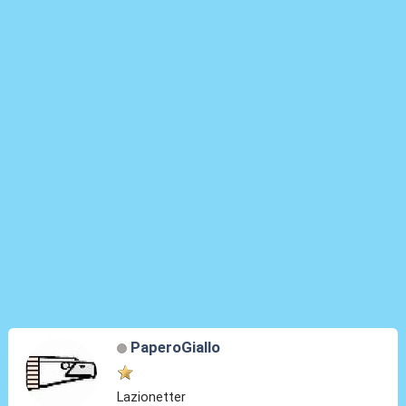
PaperoGiallo
Lazionetter