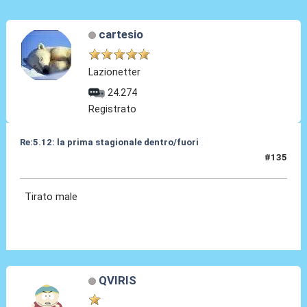
cartesio
Lazionetter
24.274
Registrato
Re:5.12: la prima stagionale dentro/fuori
#135
05 Dic 2024, 21:23
Tirato male
QVIRIS