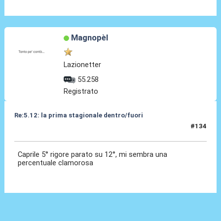
Magnopèl
Lazionetter
55.258
Registrato
Re:5.12: la prima stagionale dentro/fuori
#134
05 Dic 2024, 21:23
Caprile 5° rigore parato su 12°, mi sembra una
percentuale clamorosa