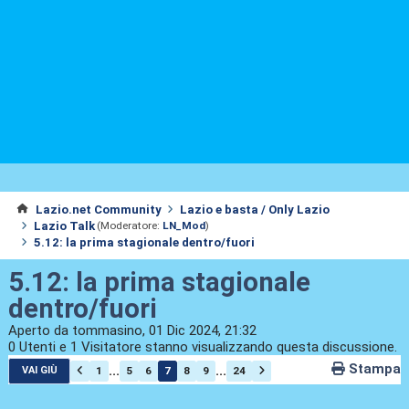
Lazio.net Community
Lazio e basta / Only Lazio
Lazio Talk
(Moderatore:
LN_Mod
)
5.12: la prima stagionale dentro/fuori
5.12: la prima stagionale
dentro/fuori
Aperto da tommasino, 01 Dic 2024, 21:32
0 Utenti e 1 Visitatore stanno visualizzando questa discussione.
Stampa
...
...
1
5
6
7
8
9
24
VAI GIÙ