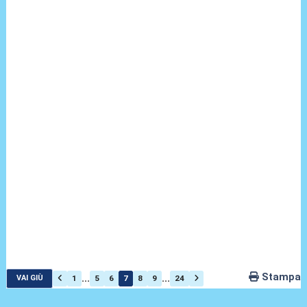
Stampa
...
...
1
5
6
7
8
9
24
VAI GIÙ