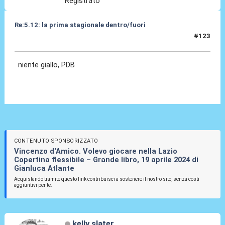
Registrato
Re:5.12: la prima stagionale dentro/fuori
#123
05 Dic 2024, 21:07
niente giallo, PDB
CONTENUTO SPONSORIZZATO
Vincenzo d'Amico. Volevo giocare nella Lazio
Copertina flessibile – Grande libro, 19 aprile 2024 di
Gianluca Atlante
Acquistando tramite questo link contribuisci a sostenere il nostro sito, senza costi
aggiuntivi per te.
kelly slater