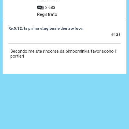
2.683
Registrato
Re:5.12: la prima stagionale dentro/fuori
#136
05 Dic 2024, 21:25
Secondo me ste rincorse da bimbominkia favoriscono i
portieri