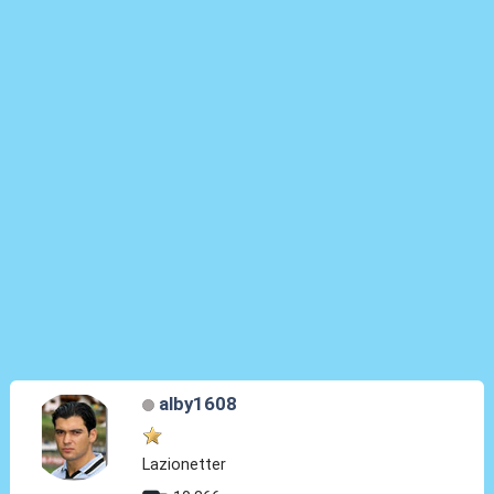
alby1608
Lazionetter