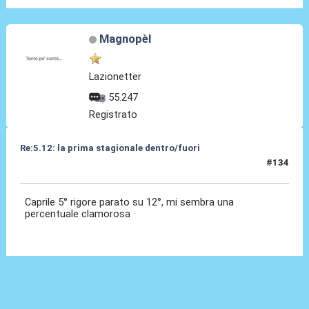
Magnopèl
Lazionetter
55.247
Registrato
Re:5.12: la prima stagionale dentro/fuori
#134
05 Dic 2024, 21:23
Caprile 5° rigore parato su 12°, mi sembra una
percentuale clamorosa