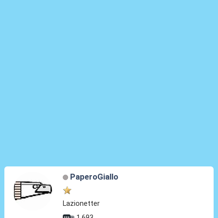
PaperoGiallo
Lazionetter
1.693