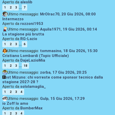
Aperto da
aleslib
...
1
2
3
7
Ultimo messaggio:
MrOlrac70
,
20 Giu 2026, 08:00
Intermezzo
Aperto da
rozzoni1953
Ultimo messaggio:
Aquila1971
,
19 Giu 2026, 00:14
La stagione piú brutta
Aperto da
RG-Lazio
...
1
2
3
6
Ultimo messaggio:
tommasino
,
18 Giu 2026, 15:30
Cristiano Lombardi (Topic Ufficiale)
Aperto da
DajeLazioMia
...
1
2
3
18
Ultimo messaggio:
zorba
,
17 Giu 2026, 20:25
Post Mizuno: chi vorreste come sponsor tecnico dalla
stagione 2027-28 ?
Aperto da
sololamaglia_
1
2
3
4
Ultimo messaggio:
Gulp
,
15 Giu 2026, 17:29
io Zoff lo amo
Aperto da
BomberMax
1
2
3
4