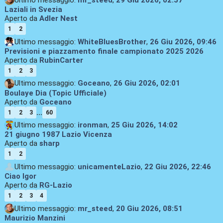
Laziali in Svezia
Aperto da
Adler Nest
1
2
Ultimo messaggio:
WhiteBluesBrother
,
26 Giu 2026, 09:46
Previsioni e piazzamento finale campionato 2025 2026
Aperto da
RubinCarter
1
2
3
Ultimo messaggio:
Goceano
,
26 Giu 2026, 02:01
Boulaye Dia (Topic Ufficiale)
Aperto da
Goceano
...
1
2
3
60
Ultimo messaggio:
ironman
,
25 Giu 2026, 14:02
21 giugno 1987 Lazio Vicenza
Aperto da
sharp
1
2
Ultimo messaggio:
unicamenteLazio
,
22 Giu 2026, 22:46
Ciao Igor
Aperto da
RG-Lazio
1
2
3
4
Ultimo messaggio:
mr_steed
,
20 Giu 2026, 08:51
Maurizio Manzini