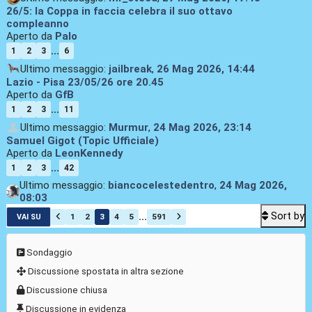
26/5: la Coppa in faccia celebra il suo ottavo
compleanno
Aperto da
Palo
...
1
2
3
6
Ultimo messaggio:
jailbreak
,
26 Mag 2026, 14:44
Lazio - Pisa 23/05/26 ore 20.45
Aperto da
GfB
...
1
2
3
11
Ultimo messaggio:
Murmur
,
24 Mag 2026, 23:14
Samuel Gigot (Topic Ufficiale)
Aperto da
LeonKennedy
...
1
2
3
42
Ultimo messaggio:
biancocelestedentro
,
24 Mag 2026,
08:03
Sort by
...
1
2
3
4
5
591
VAI SU
Sondaggio
Discussione spostata in altra sezione
Discussione chiusa
Discussione in evidenza