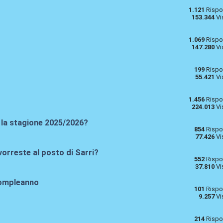
1.121
Rispo
153.344
Vi
1.069
Rispo
147.280
Vi
199
Rispo
55.421
Vi
1.456
Rispo
224.013
Vi
er la stagione 2025/2026?
854
Rispo
77.426
Vi
vorreste al posto di Sarri?
552
Rispo
37.810
Vi
 compleanno
101
Rispo
9.257
Vi
214
Rispo