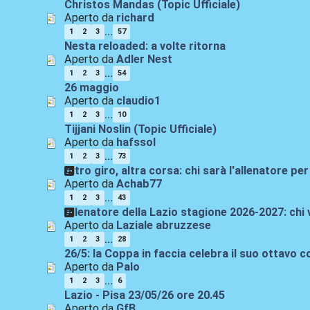
Christos Mandas (Topic Ufficiale)
Aperto da
richard
...
1
2
3
57
Nesta reloaded: a volte ritorna
Aperto da
Adler Nest
...
1
2
3
54
26 maggio
Aperto da
claudio1
...
1
2
3
10
Tijjani Noslin (Topic Ufficiale)
Aperto da
hafssol
...
1
2
3
73
Altro giro, altra corsa: chi sarà l'allenatore p
Aperto da
Achab77
...
1
2
3
43
Allenatore della Lazio stagione 2026-2027: chi 
Aperto da
Laziale abruzzese
...
1
2
3
28
26/5: la Coppa in faccia celebra il suo ottavo
Aperto da
Palo
...
1
2
3
6
Lazio - Pisa 23/05/26 ore 20.45
Aperto da
GfB