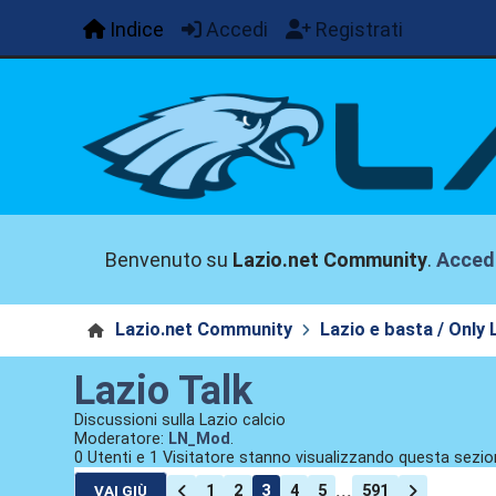
Indice
Accedi
Registrati
Benvenuto su
Lazio.net Community
.
Acced
Lazio.net Community
Lazio e basta / Only 
Lazio Talk
Discussioni sulla Lazio calcio
Moderatore:
LN_Mod
.
0 Utenti e 1 Visitatore stanno visualizzando questa sezio
...
1
2
3
4
5
591
VAI GIÙ