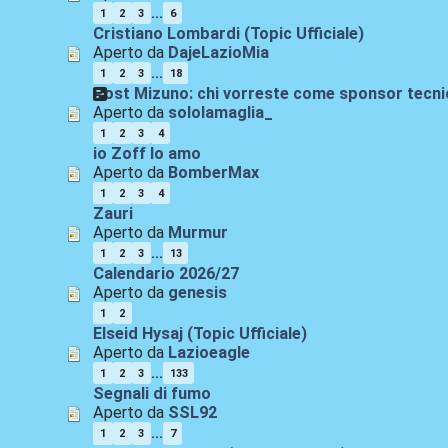
...
1
2
3
6
Cristiano Lombardi (Topic Ufficiale)
Aperto da
DajeLazioMia
...
1
2
3
18
Post Mizuno: chi vorreste come sponsor tecnic
Aperto da
sololamaglia_
1
2
3
4
io Zoff lo amo
Aperto da
BomberMax
1
2
3
4
Zauri
Aperto da
Murmur
...
1
2
3
13
Calendario 2026/27
Aperto da
genesis
1
2
Elseid Hysaj (Topic Ufficiale)
Aperto da
Lazioeagle
...
1
2
3
133
Segnali di fumo
Aperto da
SSL92
...
1
2
3
7