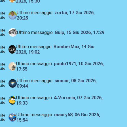
site
2026, 15:30
Ultimo messaggio:
zorba
,
17 Giu 2026,
ste
site
20:25
ste
Ultimo messaggio:
Gulp
,
15 Giu 2026, 17:29
site
Ultimo messaggio:
BomberMax
,
14 Giu
ste
site
2026, 19:02
Ultimo messaggio:
paolo1971
,
10 Giu 2026,
ste
site
17:55
Ultimo messaggio:
simcar
,
08 Giu 2026,
ste
site
09:44
Ultimo messaggio:
A.Voronin
,
07 Giu 2026,
ste
site
19:33
Ultimo messaggio:
maury68
,
06 Giu 2026,
ste
site
15:54