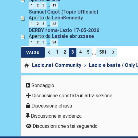
...
1
2
3
11
Samuel Gigot (Topic Ufficiale)
Aperto da
LeonKennedy
...
1
2
3
42
DERBY roma-Lazio 17-05-2026
Aperto da
Laziale abruzzese
...
1
2
3
54
...
1
2
3
4
5
591
VAI SU
Lazio.net Community
Lazio e basta / Only 
Sondaggio
Discussione spostata in altra sezione
Discussione chiusa
Discussione in evidenza
Discussioni che stai seguendo