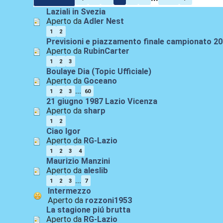
Laziali in Svezia
Aperto da
Adler Nest
1
2
Previsioni e piazzamento finale campionato 2
Aperto da
RubinCarter
1
2
3
Boulaye Dia (Topic Ufficiale)
Aperto da
Goceano
...
1
2
3
60
21 giugno 1987 Lazio Vicenza
Aperto da
sharp
1
2
Ciao Igor
Aperto da
RG-Lazio
1
2
3
4
Maurizio Manzini
Aperto da
aleslib
...
1
2
3
7
Intermezzo
Aperto da
rozzoni1953
La stagione piú brutta
Aperto da
RG-Lazio