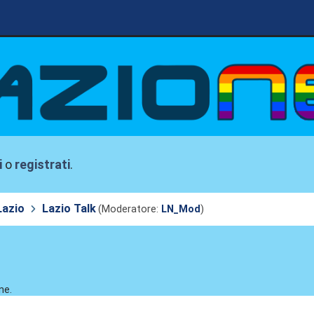
i
o
registrati
.
Lazio
Lazio Talk
(Moderatore:
LN_Mod
)
ne.