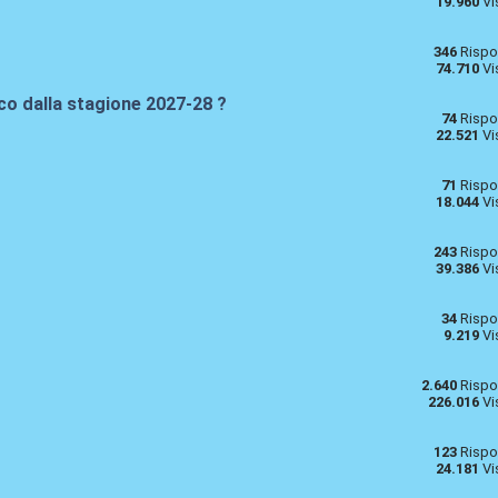
19.960
Vi
346
Rispo
74.710
Vi
o dalla stagione 2027-28 ?
74
Rispo
22.521
Vi
71
Rispo
18.044
Vi
243
Rispo
39.386
Vi
34
Rispo
9.219
Vi
2.640
Rispo
226.016
Vi
123
Rispo
24.181
Vi