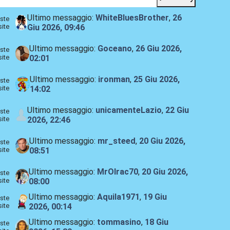
Ultimo messaggio:
WhiteBluesBrother
,
26
ste
site
Giu 2026, 09:46
Ultimo messaggio:
Goceano
,
26 Giu 2026,
ste
site
02:01
Ultimo messaggio:
ironman
,
25 Giu 2026,
ste
site
14:02
Ultimo messaggio:
unicamenteLazio
,
22 Giu
ste
site
2026, 22:46
Ultimo messaggio:
mr_steed
,
20 Giu 2026,
ste
site
08:51
Ultimo messaggio:
MrOlrac70
,
20 Giu 2026,
ste
site
08:00
Ultimo messaggio:
Aquila1971
,
19 Giu
ste
site
2026, 00:14
Ultimo messaggio:
tommasino
,
18 Giu
ste