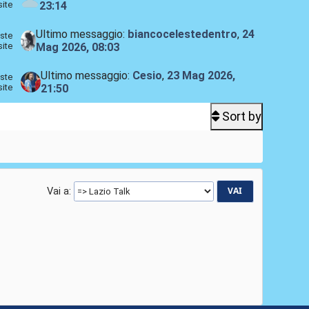
site
23:14
Ultimo messaggio:
biancocelestedentro
,
24
ste
site
Mag 2026, 08:03
Ultimo messaggio:
Cesio
,
23 Mag 2026,
ste
site
21:50
Sort by
Vai a