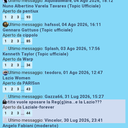
Ultimo messaggio:
AquiladiMare
,
04 Ago 2026, 18:12
Nuno Albertino Varela Tavares (Topic Ufficiale)
Aperto da
pentiux
...
1
2
3
93
Ultimo messaggio:
hafssol
,
04 Ago 2026, 16:11
Gennaro Gattuso (Topic ufficiale)
Aperto da
cippolo
...
1
2
3
85
Ultimo messaggio:
Splash
,
03 Ago 2026, 17:56
Kenneth Taylor (Topic ufficiale)
Aperto da
Warp
...
1
2
3
34
Ultimo messaggio:
teodoro
,
01 Ago 2026, 12:47
Lazio Women
Aperto da
PARISsn
...
1
2
3
43
Ultimo messaggio:
Gazza66
,
31 Lug 2026, 15:27
Lotito vuole sposare la Reg(g)ina...e la Lazio???
Aperto da
Laziale-forever
...
1
2
3
44
Ultimo messaggio:
Vincelor
,
30 Lug 2026, 23:41
Angelo Fabiani (moderato)