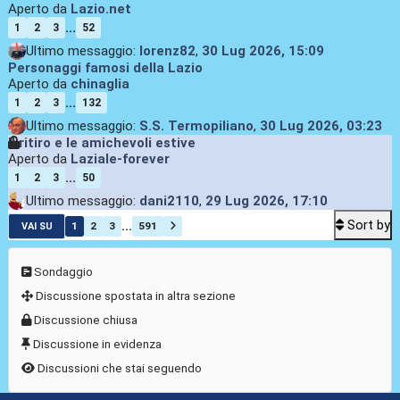
Aperto da
Lazio.net
...
1
2
3
52
Ultimo messaggio:
lorenz82
,
30 Lug 2026, 15:09
Personaggi famosi della Lazio
Aperto da
chinaglia
...
1
2
3
132
Ultimo messaggio:
S.S. Termopiliano
,
30 Lug 2026, 03:23
Il ritiro e le amichevoli estive
Aperto da
Laziale-forever
...
1
2
3
50
Ultimo messaggio:
dani2110
,
29 Lug 2026, 17:10
Sort by
...
1
2
3
591
VAI SU
Sondaggio
Discussione spostata in altra sezione
Discussione chiusa
Discussione in evidenza
Discussioni che stai seguendo