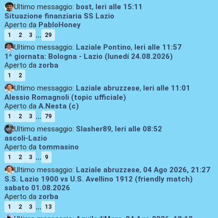
Ultimo messaggio:
bost
,
Ieri
alle 15:11
Situazione finanziaria SS Lazio
Aperto da
PabloHoney
...
1
2
3
29
Ultimo messaggio:
Laziale Pontino
,
Ieri
alle 11:57
1^ giornata: Bologna - Lazio (lunedí 24.08.2026)
Aperto da
zorba
1
2
Ultimo messaggio:
Laziale abruzzese
,
Ieri
alle 11:01
Alessio Romagnoli (topic ufficiale)
Aperto da
A.Nesta (c)
...
1
2
3
79
Ultimo messaggio:
Slasher89
,
Ieri
alle 08:52
ascoli-Lazio
Aperto da
tommasino
...
1
2
3
9
Ultimo messaggio:
Laziale abruzzese
,
04 Ago 2026, 21:27
S.S. Lazio 1900 vs U.S. Avellino 1912 (friendly match)
sabato 01.08.2026
Aperto da
zorba
...
1
2
3
13