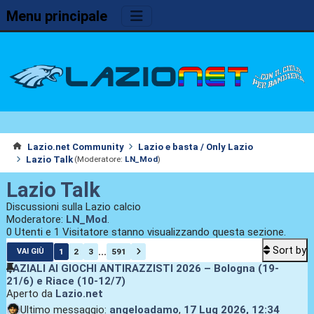
Menu principale
Lazio.net Community
Lazio e basta / Only Lazio
Lazio Talk
(Moderatore:
LN_Mod
)
Lazio Talk
Discussioni sulla Lazio calcio
Moderatore:
LN_Mod
.
0 Utenti e 1 Visitatore stanno visualizzando questa sezione.
Sort by
...
1
2
3
591
VAI GIÙ
LAZIALI AI GIOCHI ANTIRAZZISTI 2026 – Bologna (19-
21/6) e Riace (10-12/7)
Aperto da
Lazio.net
Ultimo messaggio:
angeloadamo
,
17 Lug 2026, 12:34