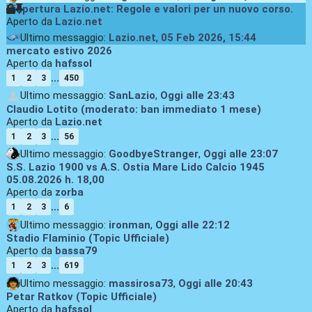
Riapertura Lazio.net: Regole e valori per un nuovo corso.
Aperto da
Lazio.net
Ultimo messaggio:
Lazio.net
,
05 Feb 2026, 15:44
mercato estivo 2026
Aperto da
hafssol
...
1
2
3
450
Ultimo messaggio:
SanLazio
,
Oggi
alle 23:43
Claudio Lotito (moderato: ban immediato 1 mese)
Aperto da
Lazio.net
...
1
2
3
56
Ultimo messaggio:
GoodbyeStranger
,
Oggi
alle 23:07
S.S. Lazio 1900 vs A.S. Ostia Mare Lido Calcio 1945
05.08.2026 h. 18,00
Aperto da
zorba
...
1
2
3
6
Ultimo messaggio:
ironman
,
Oggi
alle 22:12
Stadio Flaminio (Topic Ufficiale)
Aperto da
bassa79
...
1
2
3
619
Ultimo messaggio:
massirosa73
,
Oggi
alle 20:43
Petar Ratkov (Topic Ufficiale)
Aperto da
hafssol