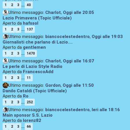
...
1
2
3
40
Ultimo messaggio:
Charlot
,
Oggi
alle 20:05
Lazio Primavera (Topic Ufficiale)
Aperto da
hafssol
...
1
2
3
137
Ultimo messaggio:
biancocelestedentro
,
Oggi
alle 19:03
Giornalisti che parlano di Lazio....
Aperto da
gentlemen
...
1
2
3
1470
Ultimo messaggio:
Charlot
,
Oggi
alle 16:07
Le perle di Lazio Style Radio
Aperto da
FrancescoAdd
...
1
2
3
11
Ultimo messaggio:
Gordon
,
Oggi
alle 11:50
Danilo Cataldi (Topic Ufficiale)
Aperto da
Ro
...
1
2
3
252
Ultimo messaggio:
biancocelestedentro
,
Ieri
alle 18:16
Main sponsor S.S. Lazio
Aperto da
lorenz82
...
1
2
3
66