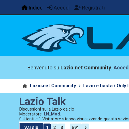
Indice
Accedi
Registrati
Benvenuto su
Lazio.net Community
.
Acced
Lazio.net Community
Lazio e basta / Only 
Lazio Talk
Discussioni sulla Lazio calcio
Moderatore:
LN_Mod
.
0 Utenti e 1 Visitatore stanno visualizzando questa sezio
...
1
2
3
591
VAI GIÙ