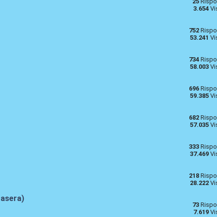
25
Rispo
3.654
Vi
752
Rispo
53.241
Vi
734
Rispo
58.003
Vi
696
Rispo
59.385
Vi
682
Rispo
57.035
Vi
333
Rispo
37.469
Vi
218
Rispo
28.222
Vi
tasera)
73
Rispo
7.619
Vi