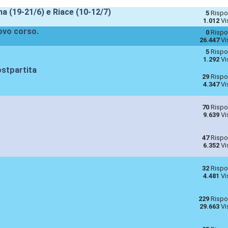
 (19-21/6) e Riace (10-12/7)
5
Rispo
1.012
Vi
uovo corso.
0
Rispo
26.447
Vi
5
Rispo
1.292
Vi
ostpartita
29
Rispo
4.347
Vi
70
Rispo
9.639
Vi
47
Rispo
6.352
Vi
32
Rispo
4.481
Vi
229
Rispo
29.663
Vi