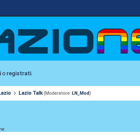
i
o
registrati
.
Lazio
Lazio Talk
(Moderatore:
LN_Mod
)
ne.