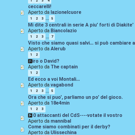
1
2
3
4
ceccarelli!
Aperto da
lazionelcuore
...
1
2
3
5
Mi dite 3 centrali in serie A piu' forti di Diakite'
Aperto da
Biancolazio
...
1
2
3
7
Visto che siamo quasi salvi... si può cambiare 
Aperto da
Alerub
1
2
Miro o David?
Aperto da
The captain
1
2
Ed ecco a voi Montali...
Aperto da
vagabond
...
1
2
3
5
Ora che si puo', parliamo un po' del gioco.
Aperto da
18e4min
1
2
3
I 10 attaccanti del CdS----votate il vostro
Aperto da
mannibal
Come siamo combinati per il derby?
Aperto da
Ulissechina