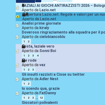
LAZIALI AI GIOCHI ANTIRAZZISTI 2026 – Bologna
Aperto da
Lazio.net
Riapertura Lazio.net: Regole e valori per un n
Aperto da
Lazio.net
Analisi prime giornate
Aperto da
kiraly
Doveroso ringraziamento alla squadra per il p
Aperto da
cielobiancoblu
1
2
Nesta, laziale vero
Aperto da
Sonni Boi
1
2
3
4
Me rode
Aperto da
vaz
1
2
3
Gli insulti razzisti a Cisse su twitter
Aperto da
Adler Nest
1
2
Io scendo qua, grazie
Aperto da
FatDanny
...
1
2
3
12
Giocatori polivalenti