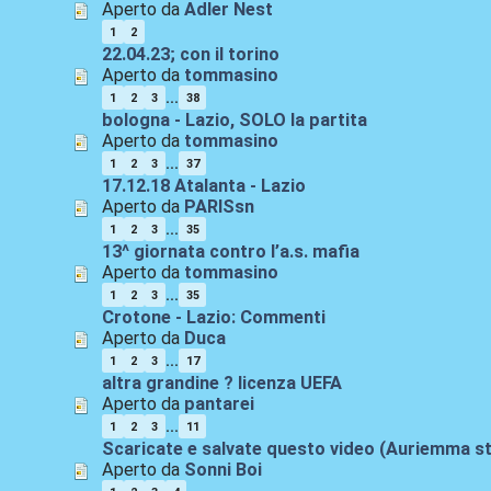
Aperto da
Adler Nest
1
2
22.04.23; con il torino
Aperto da
tommasino
...
1
2
3
38
bologna - Lazio, SOLO la partita
Aperto da
tommasino
...
1
2
3
37
17.12.18 Atalanta - Lazio
Aperto da
PARISsn
...
1
2
3
35
13^ giornata contro l’a.s. mafia
Aperto da
tommasino
...
1
2
3
35
Crotone - Lazio: Commenti
Aperto da
Duca
...
1
2
3
17
altra grandine ? licenza UEFA
Aperto da
pantarei
...
1
2
3
11
Scaricate e salvate questo video (Auriemma s
Aperto da
Sonni Boi