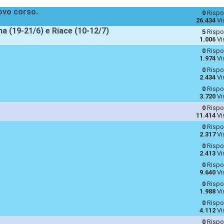
uovo corso.
0
Rispo
26.434
Vi
 (19-21/6) e Riace (10-12/7)
5
Rispo
1.006
Vi
0
Rispo
1.974
Vi
0
Rispo
2.434
Vi
0
Rispo
3.720
Vi
0
Rispo
11.414
Vi
0
Rispo
2.317
Vi
0
Rispo
2.413
Vi
0
Rispo
9.640
Vi
0
Rispo
1.988
Vi
0
Rispo
4.112
Vi
0
Rispo