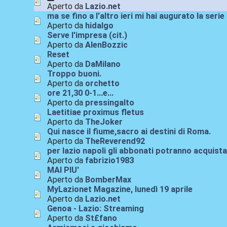
Aperto da
Lazio.net
ma se fino a l'altro ieri mi hai augurato la serie 
Aperto da
hidalgo
Serve l'impresa (cit.)
Aperto da
AlenBozzic
Reset
Aperto da
DaMilano
Troppo buoni.
Aperto da
orchetto
ore 21,30 0-1...e...
Aperto da
pressingalto
Laetitiae proximus fletus
Aperto da
TheJoker
Qui nasce il fiume,sacro ai destini di Roma.
Aperto da
TheReverend92
per lazio napoli gli abbonati potranno acquista
Aperto da
fabrizio1983
MAI PIU'
Aperto da
BomberMax
MyLazionet Magazine, lunedì 19 aprile
Aperto da
Lazio.net
Genoa - Lazio: Streaming
Aperto da
St£fano