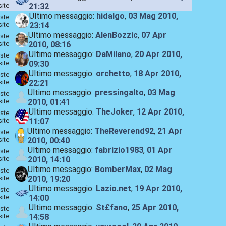
site
21:32
Ultimo messaggio:
hidalgo
,
03 Mag 2010,
ste
site
23:14
Ultimo messaggio:
AlenBozzic
,
07 Apr
ste
site
2010, 08:16
Ultimo messaggio:
DaMilano
,
20 Apr 2010,
ste
site
09:30
Ultimo messaggio:
orchetto
,
18 Apr 2010,
ste
site
22:21
Ultimo messaggio:
pressingalto
,
03 Mag
ste
site
2010, 01:41
Ultimo messaggio:
TheJoker
,
12 Apr 2010,
ste
site
11:07
Ultimo messaggio:
TheReverend92
,
21 Apr
ste
site
2010, 00:40
Ultimo messaggio:
fabrizio1983
,
01 Apr
ste
site
2010, 14:10
Ultimo messaggio:
BomberMax
,
02 Mag
ste
site
2010, 19:20
Ultimo messaggio:
Lazio.net
,
19 Apr 2010,
ste
site
14:00
Ultimo messaggio:
St£fano
,
25 Apr 2010,
ste
site
14:58