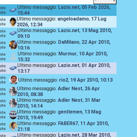
Ultimo messaggio:
Lazio.net
,
05 Feb 2026,
ste
site
15:44
Ultimo messaggio:
angeloadamo
,
17 Lug
ste
site
2026, 12:34
Ultimo messaggio:
Lazio.net
,
13 Mag 2010,
ste
site
09:10
Ultimo messaggio:
DaMilano
,
22 Apr 2010,
ste
site
10:16
Ultimo messaggio:
Murmur
,
10 Apr 2010,
ste
site
15:32
Ultimo messaggio:
Lazio.net
,
01 Apr 2010,
ste
site
13:17
ste
Ultimo messaggio:
rio2
,
19 Apr 2010, 10:13
site
Ultimo messaggio:
Adler Nest
,
26 Apr
ste
site
2010, 08:38
Ultimo messaggio:
Adler Nest
,
31 Mar
ste
site
2010, 14:14
Ultimo messaggio:
gentlemen
,
13 Mag
ste
site
2010, 19:49
Ultimo messaggio:
FABER67
,
11 Apr 2010,
ste
site
21:18
Ultimo messaggio:
Lazio.net
,
28 Mar 2010,
ste