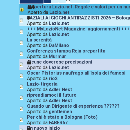
Riapertura Lazio.net: Regole e valori per un n
Aperto da
Lazio.net
LAZIALI AI GIOCHI ANTIRAZZISTI 2026 – Bologna
Aperto da
Lazio.net
+++ MyLazioNet Magazine: aggiornamenti +++
Aperto da
Lazio.net
La serenità
Aperto da
DaMilano
Conferenza stampa Reja prepartita
Aperto da
Murmur
Alcune doverose precisazioni
Aperto da
Lazio.net
Oscar Pistorius naufrago all'Isola dei famosi
Aperto da
rio2
Lazio-tirgoria
Aperto da
Adler Nest
riprendiamoci il futuro
Aperto da
Adler Nest
Quando un Dirigente di esperienza ??????
Aperto da
gentlemen
Per chi è stato a Bologna (Foto)
Aperto da
FABER67
Un nuovo inizio