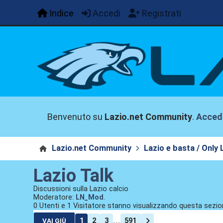
Indice
Accedi
Registrati
Benvenuto su
Lazio.net Community
.
Acced
Lazio.net Community
Lazio e basta / Only 
Lazio Talk
Discussioni sulla Lazio calcio
Moderatore:
LN_Mod
.
0 Utenti e 1 Visitatore stanno visualizzando questa sezio
...
1
2
3
591
VAI GIÙ