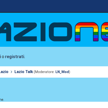
i
o
registrati
.
Lazio
Lazio Talk
(Moderatore:
LN_Mod
)
ne.