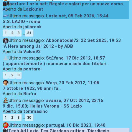
Riapertura Lazio.net: Regole e valori per un nuovo corso.
Aperto da
Lazio.net
Ultimo messaggio:
Lazio.net
,
05 Feb 2026, 15:44
S.S. LAZIO - roma
Aperto da
jailbreak
...
1
2
3
31
Ultimo messaggio:
Abbonatodal72
,
22 Set 2025, 19:53
"A Hero among Us" 2012 - by ADB
Aperto da
Valon92
Ultimo messaggio:
St£fano
,
17 Dic 2012, 18:57
( apparentemente ) mancavano solo due titolari .
Aperto da
pantarei
1
2
3
Ultimo messaggio:
Warp
,
20 Feb 2012, 11:05
7 ottobre 1922, 90 anni fa..
Aperto da
Biafra
Ultimo messaggio:
avanzo
,
07 Ott 2012, 22:16
9 dic. 15,00; Hellas Verona - SS Lazio
Aperto da
tommasino
...
1
2
3
30
Ultimo messaggio:
portugal
,
10 Dic 2023, 19:48
AdTech Ad Lazio, l'ex Giordano critica: 'Djordjevic