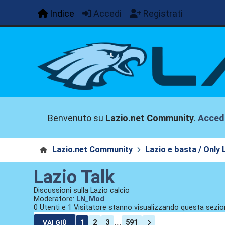
Indice
Accedi
Registrati
Benvenuto su
Lazio.net Community
.
Acced
Lazio.net Community
Lazio e basta / Only 
Lazio Talk
Discussioni sulla Lazio calcio
Moderatore:
LN_Mod
.
0 Utenti e 1 Visitatore stanno visualizzando questa sezio
...
1
2
3
591
VAI GIÙ