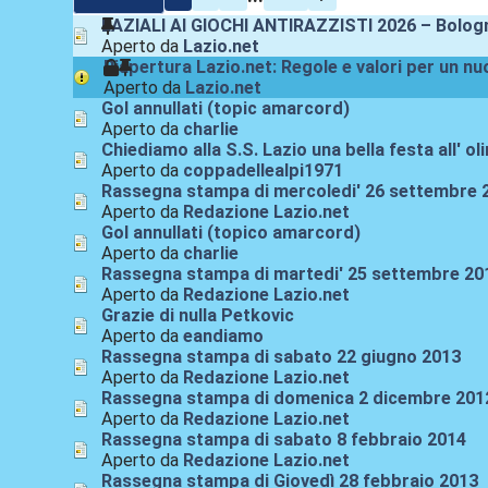
LAZIALI AI GIOCHI ANTIRAZZISTI 2026 – Bologna
Aperto da
Lazio.net
Riapertura Lazio.net: Regole e valori per un n
Aperto da
Lazio.net
Gol annullati (topic amarcord)
Aperto da
charlie
Chiediamo alla S.S. Lazio una bella festa all' o
Aperto da
coppadellealpi1971
Rassegna stampa di mercoledi' 26 settembre 
Aperto da
Redazione Lazio.net
Gol annullati (topico amarcord)
Aperto da
charlie
Rassegna stampa di martedi' 25 settembre 20
Aperto da
Redazione Lazio.net
Grazie di nulla Petkovic
Aperto da
eandiamo
Rassegna stampa di sabato 22 giugno 2013
Aperto da
Redazione Lazio.net
Rassegna stampa di domenica 2 dicembre 201
Aperto da
Redazione Lazio.net
Rassegna stampa di sabato 8 febbraio 2014
Aperto da
Redazione Lazio.net
Rassegna stampa di Giovedì 28 febbraio 2013