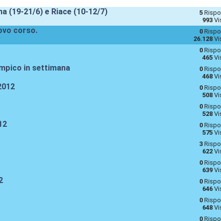
 (19-21/6) e Riace (10-12/7)
5
Rispo
993
Vi
uovo corso.
0
Rispo
26.128
Vi
0
Rispo
465
Vi
limpico in settimana
0
Rispo
468
Vi
2012
0
Rispo
508
Vi
0
Rispo
528
Vi
12
0
Rispo
575
Vi
3
Rispo
622
Vi
0
Rispo
639
Vi
2
0
Rispo
646
Vi
0
Rispo
648
Vi
0
Rispo