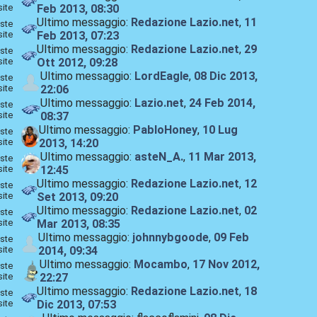
site
Feb 2013, 08:30
Ultimo messaggio:
Redazione Lazio.net
,
11
ste
site
Feb 2013, 07:23
Ultimo messaggio:
Redazione Lazio.net
,
29
ste
site
Ott 2012, 09:28
Ultimo messaggio:
LordEagle
,
08 Dic 2013,
ste
site
22:06
Ultimo messaggio:
Lazio.net
,
24 Feb 2014,
ste
site
08:37
Ultimo messaggio:
PabloHoney
,
10 Lug
ste
site
2013, 14:20
Ultimo messaggio:
asteN_A.
,
11 Mar 2013,
ste
site
12:45
Ultimo messaggio:
Redazione Lazio.net
,
12
ste
site
Set 2013, 09:20
Ultimo messaggio:
Redazione Lazio.net
,
02
ste
site
Mar 2013, 08:35
Ultimo messaggio:
johnnybgoode
,
09 Feb
ste
site
2014, 09:34
Ultimo messaggio:
Mocambo
,
17 Nov 2012,
ste
site
22:27
Ultimo messaggio:
Redazione Lazio.net
,
18
ste
site
Dic 2013, 07:53