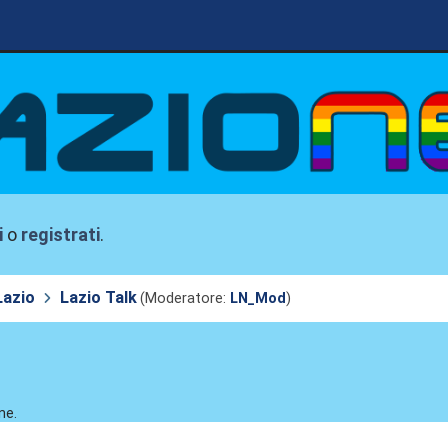
i
o
registrati
.
Lazio
Lazio Talk
(Moderatore:
LN_Mod
)
ne.