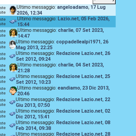
Ultimo messaggio:
angeloadamo
,
17 Lug
ste
site
2026, 12:34
Ultimo messaggio:
Lazio.net
,
05 Feb 2026,
ste
site
15:44
Ultimo messaggio:
charlie
,
07 Set 2023,
ste
site
14:47
Ultimo messaggio:
coppadellealpi1971
,
26
ste
site
Mag 2013, 22:25
Ultimo messaggio:
Redazione Lazio.net
,
26
ste
site
Set 2012, 09:24
Ultimo messaggio:
charlie
,
04 Set 2023,
ste
site
21:28
Ultimo messaggio:
Redazione Lazio.net
,
25
ste
site
Set 2012, 10:23
Ultimo messaggio:
eandiamo
,
23 Dic 2013,
ste
site
20:46
Ultimo messaggio:
Redazione Lazio.net
,
22
ste
site
Giu 2013, 07:50
Ultimo messaggio:
Redazione Lazio.net
,
02
ste
site
Dic 2012, 15:41
Ultimo messaggio:
Redazione Lazio.net
,
08
ste
site
Feb 2014, 09:38
Ultimo messaggio:
Redazione Lazio.net
,
28
ste