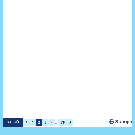
Stampa
...
1
2
3
4
79
VAI GIÙ