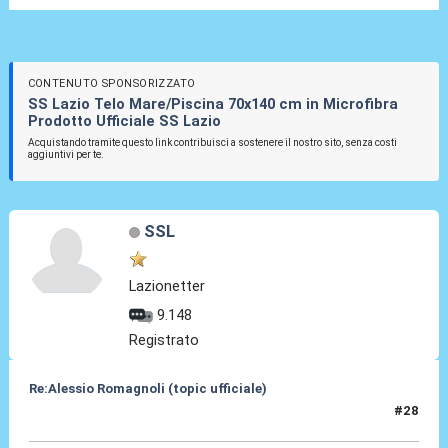
CONTENUTO SPONSORIZZATO
SS Lazio Telo Mare/Piscina 70x140 cm in Microfibra
Prodotto Ufficiale SS Lazio
Acquistando tramite questo link contribuisci a sostenere il nostro sito, senza costi
aggiuntivi per te.
SSL
Lazionetter
9.148
Registrato
Re:Alessio Romagnoli (topic ufficiale)
#28
08 Lug 2022, 16:32