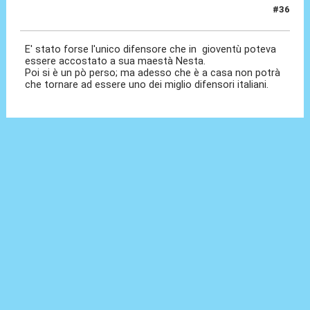
#36
08 Lug 2022, 16:45
E' stato forse l'unico difensore che in gioventù poteva
essere accostato a sua maestà Nesta.
Poi si è un pò perso; ma adesso che è a casa non potrà
che tornare ad essere uno dei miglio difensori italiani.