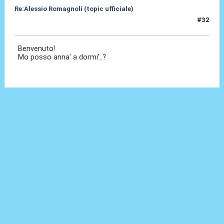
Re:Alessio Romagnoli (topic ufficiale)
#32
08 Lug 2022, 16:37
Benvenuto!
Mo posso anna' a dormi'..?