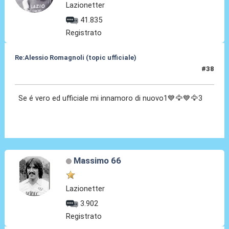
Lazionetter
41.835
Registrato
Re:Alessio Romagnoli (topic ufficiale)
#38
08 Lug 2022, 16:46
Se é vero ed ufficiale mi innamoro di nuovo1💙🦅💙🦅3
Massimo 66
Lazionetter
3.902
Registrato