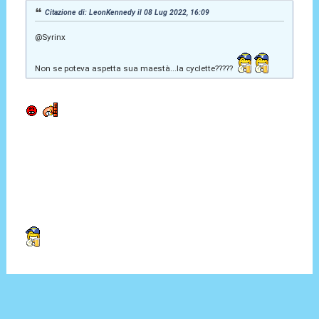
Citazione di: LeonKennedy il 08 Lug 2022, 16:09
@Syrinx
Non se poteva aspetta sua maestà...la cyclette?????