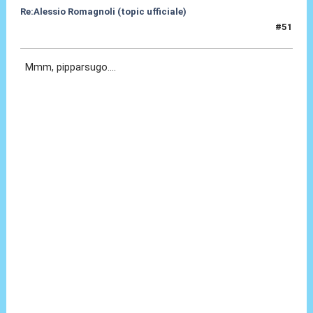
Re:Alessio Romagnoli (topic ufficiale)
#51
08 Lug 2022, 17:13
Mmm, pipparsugo....