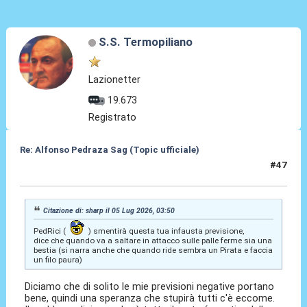
S.S. Termopiliano
Lazionetter
19.673
Registrato
Re: Alfonso Pedraza Sag (Topic ufficiale)
#47
07 Lug 2026, 06:47
Citazione di: sharp il 05 Lug 2026, 03:50
PedRici (
) smentirà questa tua infausta previsione,
dice che quando va a saltare in attacco sulle palle ferme sia una
bestia (si narra anche che quando ride sembra un Pirata e faccia
un filo paura)
Diciamo che di solito le mie previsioni negative portano
bene, quindi una speranza che stupirà tutti c'è eccome.