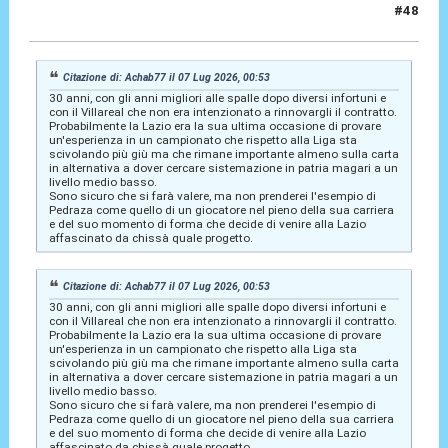
#48
07 Lug 2026, 10:53
Citazione di: Achab77 il 07 Lug 2026, 00:53
30 anni, con gli anni migliori alle spalle dopo diversi infortuni e
con il Villareal che non era intenzionato a rinnovargli il contratto.
Probabilmente la Lazio era la sua ultima occasione di provare
un'esperienza in un campionato che rispetto alla Liga sta
scivolando più giù ma che rimane importante almeno sulla carta
in alternativa a dover cercare sistemazione in patria magari a un
livello medio basso.
Sono sicuro che si farà valere, ma non prenderei l'esempio di
Pedraza come quello di un giocatore nel pieno della sua carriera
e del suo momento di forma che decide di venire alla Lazio
affascinato da chissà quale progetto.
Citazione di: Achab77 il 07 Lug 2026, 00:53
30 anni, con gli anni migliori alle spalle dopo diversi infortuni e
con il Villareal che non era intenzionato a rinnovargli il contratto.
Probabilmente la Lazio era la sua ultima occasione di provare
un'esperienza in un campionato che rispetto alla Liga sta
scivolando più giù ma che rimane importante almeno sulla carta
in alternativa a dover cercare sistemazione in patria magari a un
livello medio basso.
Sono sicuro che si farà valere, ma non prenderei l'esempio di
Pedraza come quello di un giocatore nel pieno della sua carriera
e del suo momento di forma che decide di venire alla Lazio
affascinato da chissà quale progetto.