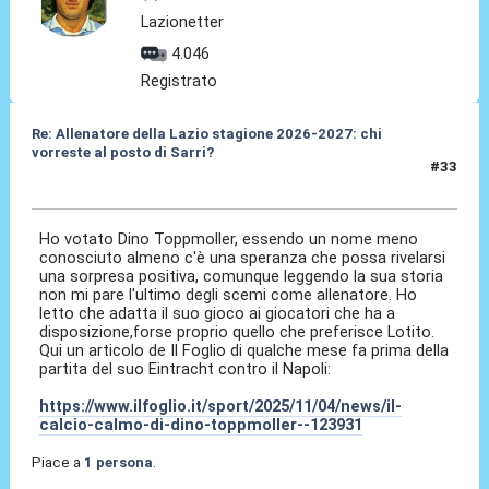
Lazionetter
4.046
Registrato
Re: Allenatore della Lazio stagione 2026-2027: chi
vorreste al posto di Sarri?
#33
19 Mag 2026, 12:25
Ho votato Dino Toppmoller, essendo un nome meno
conosciuto almeno c'è una speranza che possa rivelarsi
una sorpresa positiva, comunque leggendo la sua storia
non mi pare l'ultimo degli scemi come allenatore. Ho
letto che adatta il suo gioco ai giocatori che ha a
disposizione,forse proprio quello che preferisce Lotito.
Qui un articolo de Il Foglio di qualche mese fa prima della
partita del suo Eintracht contro il Napoli:
https://www.ilfoglio.it/sport/2025/11/04/news/il-
calcio-calmo-di-dino-toppmoller--123931
Piace a
1 persona
.