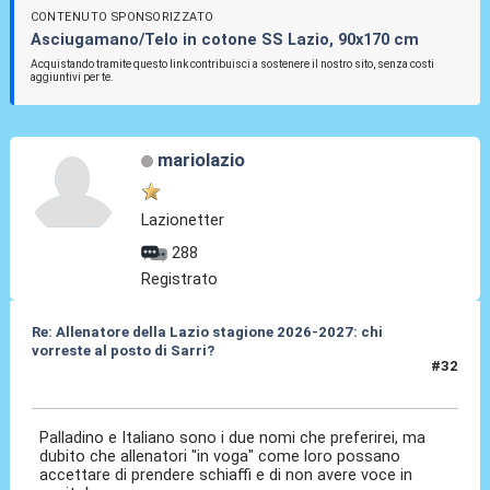
CONTENUTO SPONSORIZZATO
Asciugamano/Telo in cotone SS Lazio, 90x170 cm
Acquistando tramite questo link contribuisci a sostenere il nostro sito, senza costi
aggiuntivi per te.
mariolazio
Lazionetter
288
Registrato
Re: Allenatore della Lazio stagione 2026-2027: chi
vorreste al posto di Sarri?
#32
19 Mag 2026, 12:11
Palladino e Italiano sono i due nomi che preferirei, ma
dubito che allenatori "in voga" come loro possano
accettare di prendere schiaffi e di non avere voce in