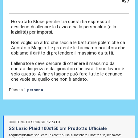
#27
19 Mag 2026, 11:19
Ho votato Klose perché tra questi ha espresso il
desiderio di allenare la Lazio e ha la personalità (e la
lazialità) per imporsi.
Non voglio un altro che faccia le battutine polemiche da
Agosto a Maggio. Le proteste le facciamo noi tifosi che
abbiamo il diritto di pretendere il massimo da tutti.
L'allenatore deve cercare di ottenere il massimo da
questa dirigenza e dai giocatori che avrà. Il suo lavoro è
solo questo. A fine stagione può fare tutte le denunce
che vuole su quello che non è andato.
Piace a
1 persona
.
CONTENUTO SPONSORIZZATO
SS Lazio Plaid 100x150 cm Prodotto Ufficiale
Acquistando tramite questo link contribuisci a sostenere il nostro sito, senza costi