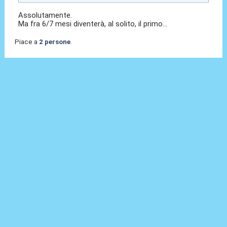
Assolutamente.
Ma fra 6/7 mesi diventerà, al solito, il primo...
Piace a
2 persone
.