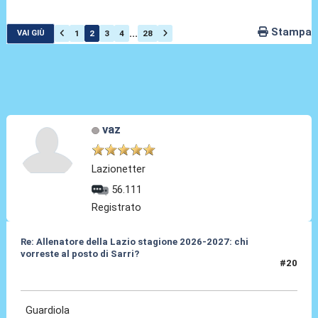
Stampa
...
1
2
3
4
28
VAI GIÙ
vaz
Lazionetter
56.111
Registrato
Re: Allenatore della Lazio stagione 2026-2027: chi
vorreste al posto di Sarri?
#20
19 Mag 2026, 10:03
Guardiola