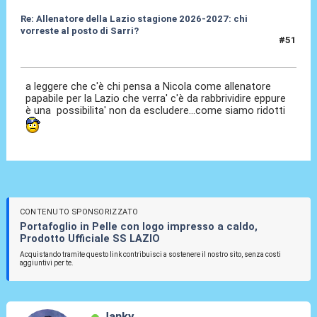
Re: Allenatore della Lazio stagione 2026-2027: chi
vorreste al posto di Sarri?
#51
19 Mag 2026, 16:37
a leggere che c'è chi pensa a Nicola come allenatore
papabile per la Lazio che verra' c'è da rabbrividire eppure
è una possibilita' non da escludere...come siamo ridotti
CONTENUTO SPONSORIZZATO
Portafoglio in Pelle con logo impresso a caldo,
Prodotto Ufficiale SS LAZIO
Acquistando tramite questo link contribuisci a sostenere il nostro sito, senza costi
aggiuntivi per te.
Janky