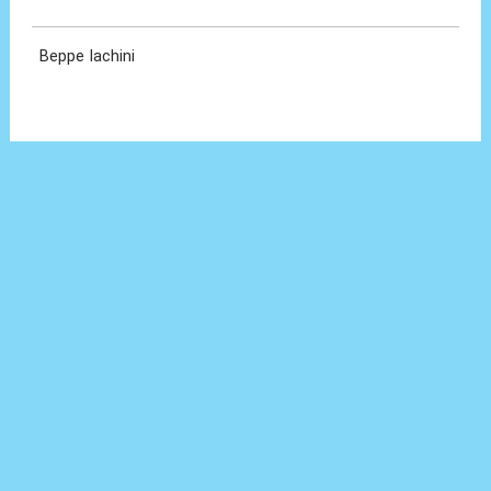
19 Mag 2026, 15:04
Beppe Iachini