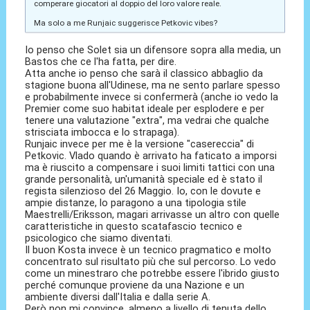
comperare giocatori al doppio del loro valore reale.
Ma solo a me Runjaic suggerisce Petkovic vibes?
Io penso che Solet sia un difensore sopra alla media, un
Bastos che ce l'ha fatta, per dire.
Atta anche io penso che sarà il classico abbaglio da
stagione buona all'Udinese, ma ne sento parlare spesso
e probabilmente invece si confermerà (anche io vedo la
Premier come suo habitat ideale per esplodere e per
tenere una valutazione "extra", ma vedrai che qualche
strisciata imbocca e lo strapaga).
Runjaic invece per me è la versione "casereccia" di
Petkovic. Vlado quando è arrivato ha faticato a imporsi
ma è riuscito a compensare i suoi limiti tattici con una
grande personalità, un'umanità speciale ed è stato il
regista silenzioso del 26 Maggio. Io, con le dovute e
ampie distanze, lo paragono a una tipologia stile
Maestrelli/Eriksson, magari arrivasse un altro con quelle
caratteristiche in questo scatafascio tecnico e
psicologico che siamo diventati.
Il buon Kosta invece è un tecnico pragmatico e molto
concentrato sul risultato più che sul percorso. Lo vedo
come un minestraro che potrebbe essere l'ibrido giusto
perché comunque proviene da una Nazione e un
ambiente diversi dall'Italia e dalla serie A.
Però non mi convince, almeno a livello di tenuta dello