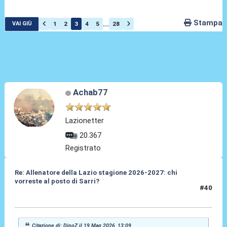
Stampa
...
1
2
3
4
5
28
VAI GIÙ
Achab77
Lazionetter
20.367
Registrato
Re: Allenatore della Lazio stagione 2026-2027: chi
vorreste al posto di Sarri?
#40
19 Mag 2026, 13:11
Citazione di: DinoZ il 19 Mag 2026, 13:09