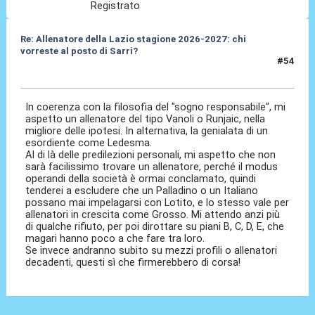
Registrato
Re: Allenatore della Lazio stagione 2026-2027: chi
vorreste al posto di Sarri?
#54
19 Mag 2026, 16:59
In coerenza con la filosofia del "sogno responsabile", mi
aspetto un allenatore del tipo Vanoli o Runjaic, nella
migliore delle ipotesi. In alternativa, la genialata di un
esordiente come Ledesma.
Al di là delle predilezioni personali, mi aspetto che non
sarà facilissimo trovare un allenatore, perché il modus
operandi della società è ormai conclamato, quindi
tenderei a escludere che un Palladino o un Italiano
possano mai impelagarsi con Lotito, e lo stesso vale per
allenatori in crescita come Grosso. Mi attendo anzi più
di qualche rifiuto, per poi dirottare su piani B, C, D, E, che
magari hanno poco a che fare tra loro.
Se invece andranno subito su mezzi profili o allenatori
decadenti, questi sì che firmerebbero di corsa!