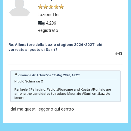
Lazionetter
4.286
Registrato
Re: Allenatore della Lazio stagione 2026-2027: chi
vorreste al posto di Sarri?
#43
19 Mag 2026, 13:31
Citazione di: Achab77 il 19 Mag 2026, 13:23
Nicolò Schira su X
Raffaele #Palladino, Fabio #Pisacane and Kosta #Runjaic are
among the candidates to replace Maurizio #Sarri on #Lazio's
bench.
dai ma questi leggono qui dentro