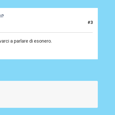
ri?
#3
arci a parlare di esonero.