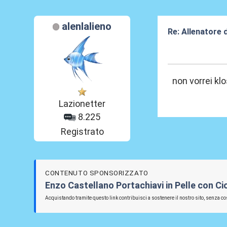
alenlalieno
Re: Allenatore 
19 Mag 2026, 0
non vorrei kl
Lazionetter
8.225
Registrato
CONTENUTO SPONSORIZZATO
Enzo Castellano Portachiavi in Pelle con C
Acquistando tramite questo link contribuisci a sostenere il nostro sito, senza cos