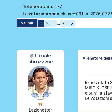
Totale votanti:
177
Le votazioni sono chiuse:
03 Lug 2026, 07:3
...
1
2
3
28
VAI GIÙ
Laziale
Allenatore dell
abruzzese
19 Mag 2026, 0
Io ho votato 
MIRO KLOSE c
e punti a sfav
Le votazioni 
Lazionetter