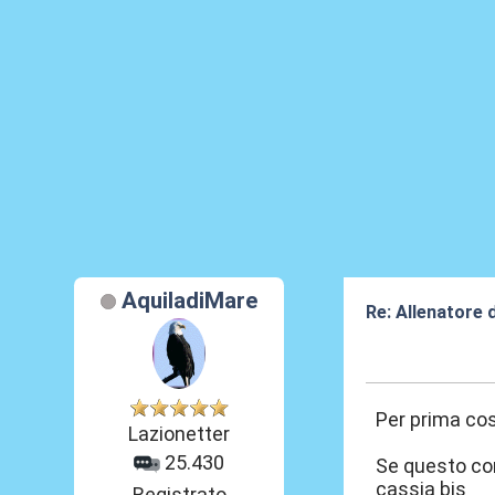
AquiladiMare
Re: Allenatore 
19 Mag 2026, 0
Per prima cos
Lazionetter
25.430
Se questo con
cassia bis
Registrato