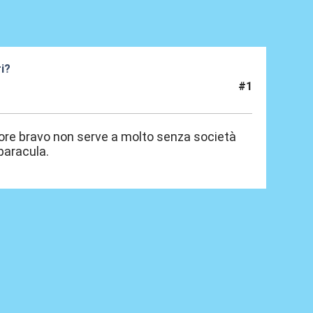
ri?
#1
tore bravo non serve a molto senza società
paracula.