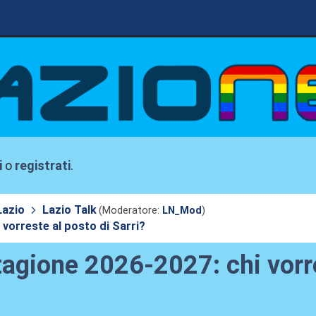
i
o
registrati
.
Lazio
Lazio Talk
(Moderatore:
LN_Mod
)
 vorreste al posto di Sarri?
tagione 2026-2027: chi vorre