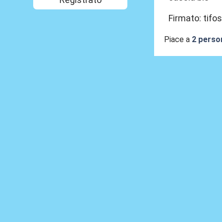
Firmato: tifo
Piace a
2 perso