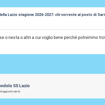
della Lazio stagione 2026-2027: chi vorreste al posto di Sar
8:09
ose o nesta o altri a cui voglio bene perché potremmo trov
iondolo SS Lazio
ti aggiuntivi per te.