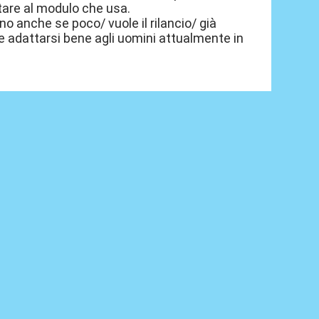
tare al modulo che usa.
o anche se poco/ vuole il rilancio/ già
e adattarsi bene agli uomini attualmente in