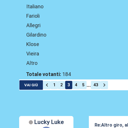
Italiano
Farioli
Allegri
Gilardino
Klose
Vieira
Altro
Totale votanti:
184
...
1
2
3
4
5
43
VAI GIÙ
Lucky Luke
Re:Altro giro, 