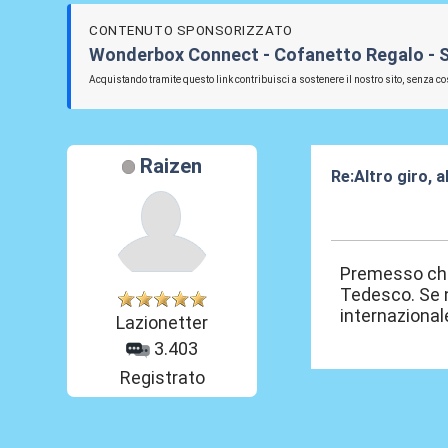
CONTENUTO SPONSORIZZATO
Wonderbox Connect - Cofanetto Regalo - SS L
Acquistando tramite questo link contribuisci a sostenere il nostro sito, senza cos
Raizen
Re:Altro giro, 
27 Mag 2025, 0
Premesso che,
Tedesco. Se n
internazionale
Lazionetter
3.403
Registrato