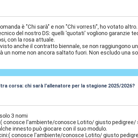
9:47
omanda è "Chi sarà" e non "Chi vorresti", ho votato altro.
ecnico del nostro DS: quelli 'quotati' vogliono garanzie te
si, con la rosa attuale.
isto anche il contratto biennale, se non raggiungono un
rà un nome non ancora saltato fuori. Non escludo una s
altra corsa: chi sarà l'allenatore per la stagione 2025/2026?
9:49
solo 3 nomi
 conosce l'ambiente/conosce Lotito/ giusto pedigree/ 
che innesto può giocare con il suo modulo.
ini:( conosce l'ambiente/conosce Lotito/ giusto pedigr