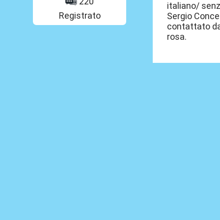
220
italiano/ sen
Registrato
Sergio Concei
contattato da
rosa.