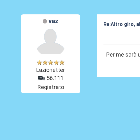
vaz
Re:Altro giro, 
27 Mag 2025, 0
Per me sarà u
Lazionetter
56.111
Registrato