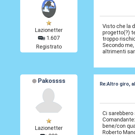
27 Mag 2025, 0
Visto che la d
Lazionetter
progetto(?) t
1.607
troppo rischio
Secondo me, v
Registrato
altrimenti sa
Pakossss
Re:Altro giro, 
27 Mag 2025, 0
Ci sarebbero 
Comandante:(
bene/con qual
Lazionetter
Roberto Manc