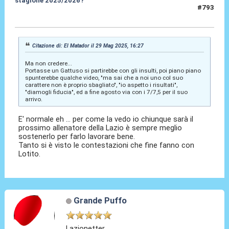
stagione 2025/2026?
#793
29 Mag 2025, 18:16
Citazione di: El Matador il 29 Mag 2025, 16:27
Ma non credere...
Portasse un Gattuso si partirebbe con gli insulti, poi piano piano
spunterebbe qualche video, "ma sai che a noi uno col suo
carattere non è proprio sbagliato", "io aspetto i risultati",
"diamogli fiducia", ed a fine agosto via con i 7/7,5 per il suo
arrivo.
E' normale eh ... per come la vedo io chiunque sarà il
prossimo allenatore della Lazio è sempre meglio
sostenerlo per farlo lavorare bene.
Tanto si è visto le contestazioni che fine fanno con
Lotito.
Grande Puffo
Lazionetter