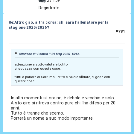
27.159
Registrato
Re:Altro giro, altra corsa: chi sarà l'allenatore per la
stagione 2025/2026?
#781
29 Mag 2025, 16:14
Citazione di: Pomata il 29 Mag 2025, 15:56
attenzione a sottovalutare Lotito
ci sguazza con queste cose.
tutti a parlare di Sarri ma Lotito ci vuole sfidare, ci gode con
queste cose
In altri momenti sì, ora no, è debole e vecchio e solo.
A sto giro si ritrova contro pure chi l'ha difeso per 20
anni.
Tutto è tranne che scemo.
Porterà un nome a suo modo importante.