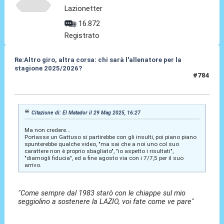
Lazionetter
16.872
Registrato
Re:Altro giro, altra corsa: chi sarà l'allenatore per la
stagione 2025/2026?
#784
29 Mag 2025, 16:35
Citazione di: El Matador il 29 Mag 2025, 16:27
Ma non credere...
Portasse un Gattuso si partirebbe con gli insulti, poi piano piano
spunterebbe qualche video, "ma sai che a noi uno col suo
carattere non è proprio sbagliato", "io aspetto i risultati",
"diamogli fiducia", ed a fine agosto via con i 7/7,5 per il suo
arrivo.
"Come sempre dal 1983 starò con le chiappe sul mio
seggiolino a sostenere la LAZIO, voi fate come ve pare"