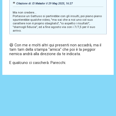
Citazione di: El Matador il 29 Mag 2025, 16:27
Ma non credere...
Portasse un Gattuso si partirebbe con gli insulti, poi piano piano
spunterebbe qualche video, "ma sai che a noi uno col suo
carattere non è proprio sbagliato", "io aspetto i risultati",
"diamogli fiducia", ed a fine agosto via con i 7/7,5 per il suo
arrivo.
😆 Con me e molti altri qui presenti non accadrà, ma il
tam tam della stampa "amica" che poi è la peggior
nemica andrà alla direzione da te indicata.
E qualcuno ci cascherà. Parecchi.