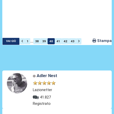
Stampa
...
1
38
39
40
41
42
43
VAI GIÙ
Adler Nest
Lazionetter
41.827
Registrato