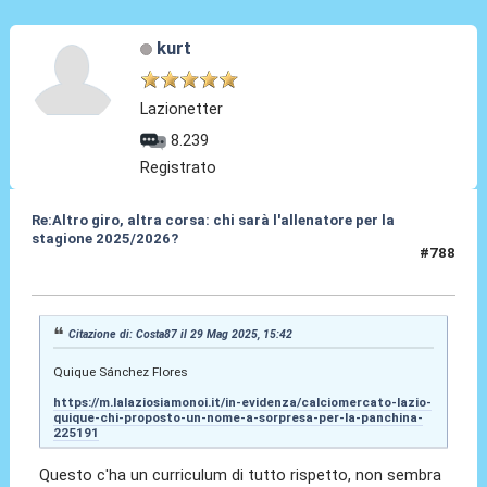
kurt
Lazionetter
8.239
Registrato
Re:Altro giro, altra corsa: chi sarà l'allenatore per la
stagione 2025/2026?
#788
29 Mag 2025, 17:55
Citazione di: Costa87 il 29 Mag 2025, 15:42
Quique Sánchez Flores
https://m.lalaziosiamonoi.it/in-evidenza/calciomercato-lazio-
quique-chi-proposto-un-nome-a-sorpresa-per-la-panchina-
225191
Questo c'ha un curriculum di tutto rispetto, non sembra