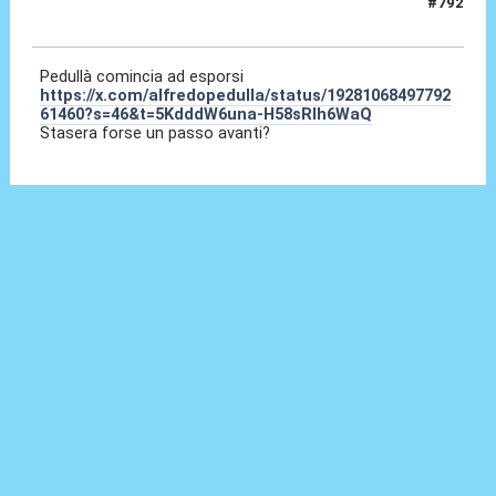
#792
29 Mag 2025, 18:16
Pedullà comincia ad esporsi
https://x.com/alfredopedulla/status/19281068497792
61460?s=46&t=5KdddW6una-H58sRIh6WaQ
Stasera forse un passo avanti?