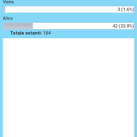
Vieira
3 (1.6%)
Altro
42 (22.8%)
Totale votanti:
184