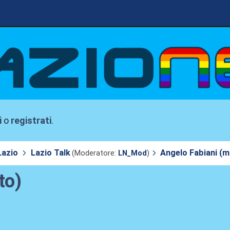
i
o
registrati
.
Lazio
Lazio Talk
Angelo Fabiani (
(Moderatore:
LN_Mod
)
to)