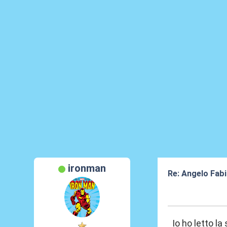
ironman
Re: Angelo Fab
06 Feb 2026, 16
Io ho letto la