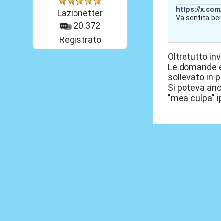
https://x.co
Lazionetter
Va sentita be
20.372
Registrato
Oltretutto in
Le domande er
sollevato in
Si poteva anc
"mea culpa" ip