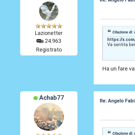
06 Feb 2026, 15
Citazione di:
Lazionetter
https://x.co
24.963
Va sentita be
Registrato
Ha un fare v
Achab77
Re: Angelo Fab
06 Feb 2026, 15
Citazione di: