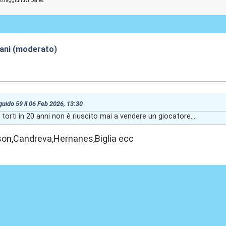
ti aggiuntivi per te.
iani (moderato)
:02
 guido 59 il 06 Feb 2026, 13:30
i torti in 20 anni non è riuscito mai a vendere un giocatore....
on,Candreva,Hernanes,Biglia ecc