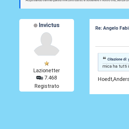
Acquistando tramite questo link contribuisci a sostenere il nostro sito, senza cos
Invictus
Re: Angelo Fab
06 Feb 2026, 16
Citazione di:
mica ha tutti 
Lazionetter
7.468
Hoedt,Anders
Registrato