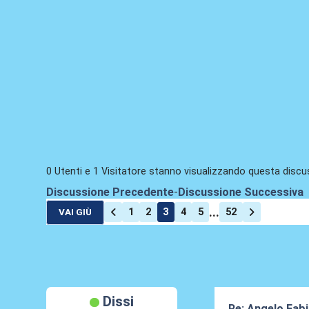
0 Utenti e 1 Visitatore stanno visualizzando questa discu
Discussione Precedente
-
Discussione Successiva
...
1
2
3
4
5
52
VAI GIÙ
Dissi
Re: Angelo Fab