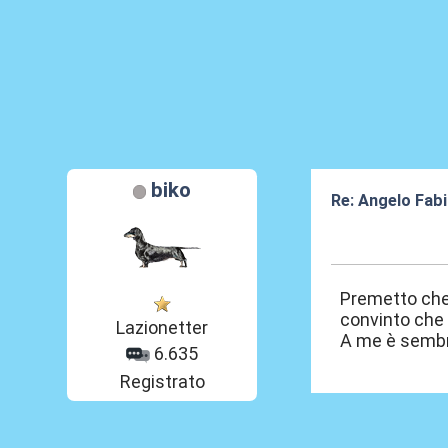
biko
Re: Angelo Fab
06 Feb 2026, 15
Premetto che 
convinto che 
Lazionetter
A me è sembr
6.635
Registrato