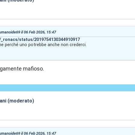
:51
 umanoide69 il 06 Feb 2026, 15:47
m/_ronacs/status/2019754130344910917
ne perché uno potrebbe anche non crederci.
agamente mafioso.
iani (moderato)
:52
 umanoide69 il 06 Feb 2026, 15:47