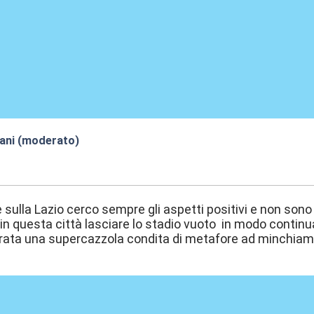
iani (moderato)
:55
sulla Lazio cerco sempre gli aspetti positivi e non so
in questa città lasciare lo stadio vuoto in modo continua
ata una supercazzola condita di metafore ad minchia