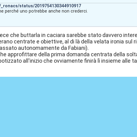
m/_ronacs/status/2019754130344910917
ne perché uno potrebbe anche non crederci.
vece che buttarla in caciara sarebbe stato davvero inter
ano centrate e obiettive, al di là della velata ironia su
 passato autonomamente da Fabiani).
he approfittare della prima domanda centrata della solt
otizzato all'inizio che ovviamente finirà lì insieme alle t