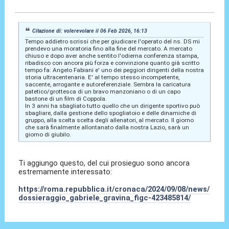
06 Feb 2026, 16:19
Citazione di: volerevolare il 06 Feb 2026, 16:13
Tempo addietro scrissi che per giudicare l'operato del ns. DS mi
prendevo una moratoria fino alla fine del mercato. A mercato
chiuso e dopo aver anche sentito l'odierna conferenza stampa,
ribadisco con ancora più forza e convinzione quanto già scritto
tempo fa: Angelo Fabiani e' uno dei peggiori dirigenti della nostra
storia ultracentenaria. E' al tempo stesso incompetente,
saccente, arrogante e autoreferenziale. Sembra la caricatura
patetico/grottesca di un bravo manzoniano o di un capo
bastone di un film di Coppola.
In 3 anni ha sbagliato tutto quello che un dirigente sportivo può
sbagliare, dalla gestione dello spogliatoio e delle dinamiche di
gruppo, alla scelta scelta degli allenatori, al mercato. Il giorno
che sarà finalmente allontanato dalla nostra Lazio, sarà un
giorno di giubilo.
Ti aggiungo questo, del cui prosieguo sono ancora
estremamente interessato:
https://roma.repubblica.it/cronaca/2024/09/08/news/
dossieraggio_gabriele_gravina_figc-423485814/