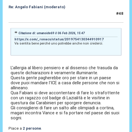
Re: Angelo Fabiani (moderato)
#48
06 Feb 2026, 16:10
Citazione di: umanoide69 il 06 Feb 2026, 15:47
https://x.com/_ronacs/status/2019754130344910917
Va sentita bene perché uno potrebbe anche non crederci.
L'allergia al libero pensiero e al dissenso che trasuda da
queste dichiarazioni è veramente illuminante.
Questa gente pagherebbe oro per stare in un paese
dove puoi mandare l'ICE a casa delle persone che non si
allineano.
Qua Fabiani si deve accontentare di fare lo strafottente
con un ragazzo col badge di Lazialità e le visitine in
questura dai Carabinieri per sporgere denuncia.
Gli consiglierei di fare un salto alle olimpiadi a cortina,
magari incontra Vance e si fa portare nel paese dei suoi
sogni.
Piace a
2 persone
.