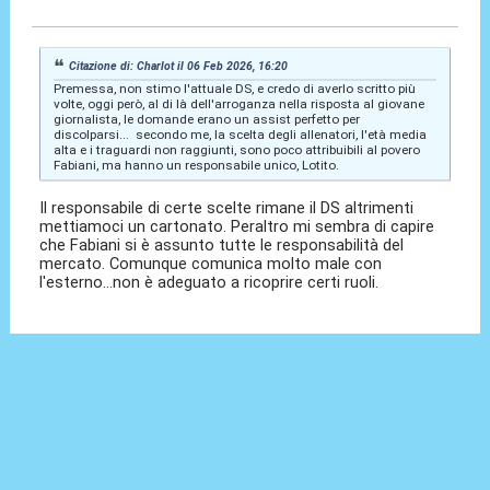
06 Feb 2026, 17:04
Citazione di: Charlot il 06 Feb 2026, 16:20
Premessa, non stimo l'attuale DS, e credo di averlo scritto più
volte, oggi però, al di là dell'arroganza nella risposta al giovane
giornalista, le domande erano un assist perfetto per
discolparsi... secondo me, la scelta degli allenatori, l'età media
alta e i traguardi non raggiunti, sono poco attribuibili al povero
Fabiani, ma hanno un responsabile unico, Lotito.
Il responsabile di certe scelte rimane il DS altrimenti
mettiamoci un cartonato. Peraltro mi sembra di capire
che Fabiani si è assunto tutte le responsabilità del
mercato. Comunque comunica molto male con
l'esterno...non è adeguato a ricoprire certi ruoli.