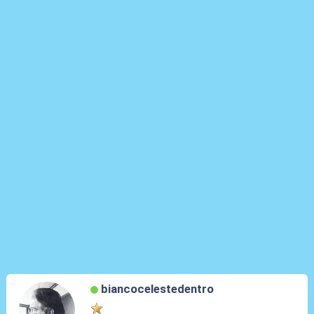
biancocelestedentro