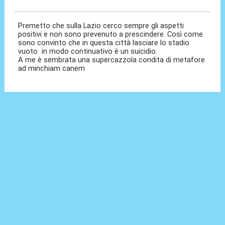
06 Feb 2026, 15:55
Premetto che sulla Lazio cerco sempre gli aspetti
positivi e non sono prevenuto a prescindere. Così come
sono convinto che in questa città lasciare lo stadio
vuoto in modo continuativo è un suicidio.
A me è sembrata una supercazzola condita di metafore
ad minchiam canem