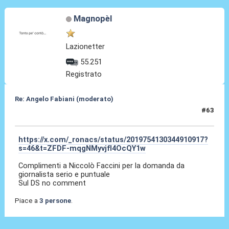
Magnopèl
Lazionetter
55.251
Registrato
Re: Angelo Fabiani (moderato)
#63
06 Feb 2026, 17:49
https://x.com/_ronacs/status/2019754130344910917?
s=46&t=ZFDF-mqgNMyvjfI4OcQY1w
Complimenti a Niccolò Faccini per la domanda da
giornalista serio e puntuale
Sul DS no comment
Piace a
3 persone
.