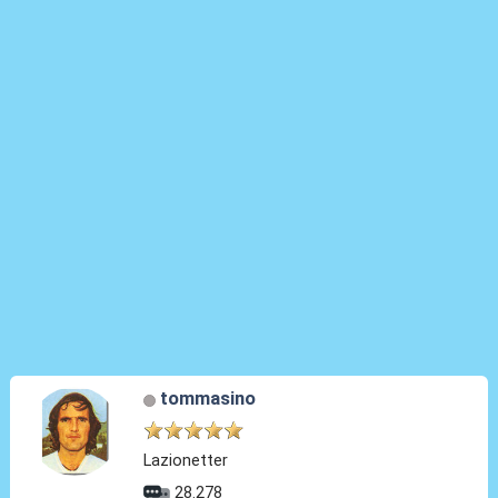
tommasino
Lazionetter
28.278