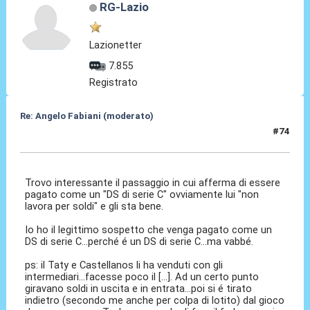
RG-Lazio
Lazionetter
7.855
Registrato
Re: Angelo Fabiani (moderato)
#74
06 Feb 2026, 20:02
Trovo interessante il passaggio in cui afferma di essere
pagato come un "DS di serie C" ovviamente lui "non
lavora per soldi" e gli sta bene.
Io ho il legittimo sospetto che venga pagato come un
DS di serie C...perché é un DS di serie C...ma vabbé.
ps: il Taty e Castellanos li ha venduti con gli
intermediari...facesse poco il [...]. Ad un certo punto
giravano soldi in uscita e in entrata...poi si é tirato
indietro (secondo me anche per colpa di lotito) dal gioco