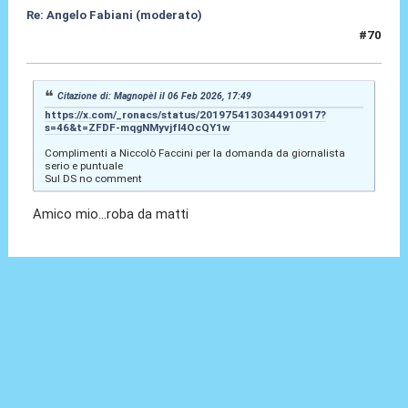
Re: Angelo Fabiani (moderato)
#70
06 Feb 2026, 19:37
Citazione di: Magnopèl il 06 Feb 2026, 17:49
https://x.com/_ronacs/status/2019754130344910917?
s=46&t=ZFDF-mqgNMyvjfI4OcQY1w
Complimenti a Niccolò Faccini per la domanda da giornalista
serio e puntuale
Sul DS no comment
Amico mio...roba da matti