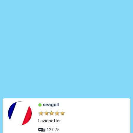
seagull
Lazionetter
12.075