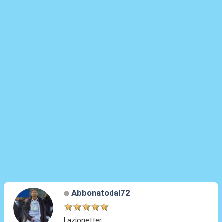
Abbonatodal72
Lazionetter