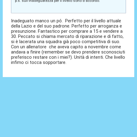
p.s. sull'inadeguatezza per il livello sono d'accordo.
Inadeguato manco un pó. Perfetto per il livello attuale
della Lazio e del suo padrone. Perfetto per arroganza e
presunzione. Fantastico per comprare a 15 e vendere a
30. Peccato si chiama mercato di riparazione e di fatto,
si è lacerata una squadra già poco competitiva di suo.
Con un allenatore che aveva capito a novembre come
andava a finire (remember se devo prendere sconosciuti
preferisco restare con i miei?). Unità di intenti. Che livello
infimo ci tocca sopportare.