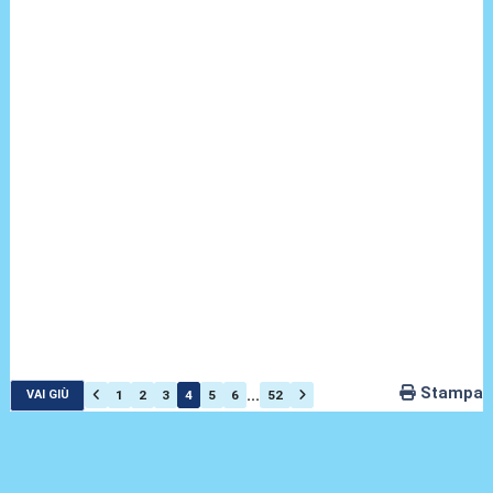
Stampa
...
1
2
3
4
5
6
52
VAI GIÙ