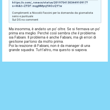
https://x.com/_ronacs/status/2019754130344910917?
s=46&t=ZFDF-mqgNMyvjfI4OcQY1w
Complimenti a Niccolò Faccini per la domanda da giornalista
serio e puntuale
Sul DS no comment
Ma insomma, è andato un po' oltre. Se si fermava un po'
prima era meglio. Perché così sembra che il problema
sia Fabiani. Il problema è anche Fabiani, ma gli errori di
gestione partono da molto prima.
Poi la reazione di Fabiani, non è da manager di una
grande squadra. Tutt'altro, ma questo si sapeva.