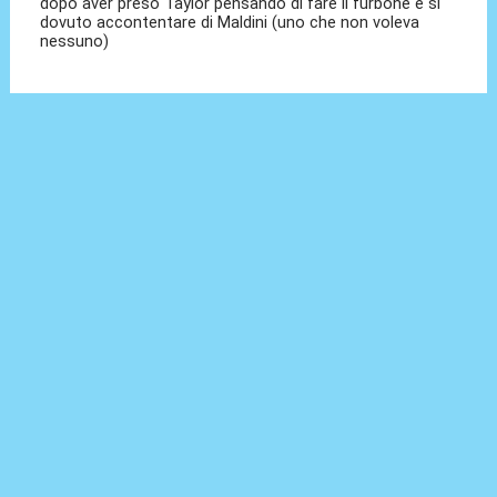
dopo aver preso Taylor pensando di fare il furbone e si
dovuto accontentare di Maldini (uno che non voleva
nessuno)