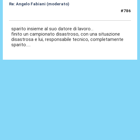
Re: Angelo Fabiani (moderato)
#786
10 Giu 2026, 13:16
sparito insieme al suo datore di lavoro...
finito un campionato disastroso, con una situazione
disastrosa e lui, responsabile tecnico, completamente
sparito.....