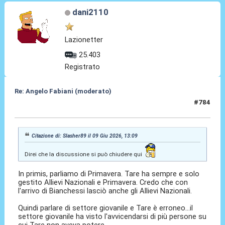
dani2110
Lazionetter
25.403
Registrato
Re: Angelo Fabiani (moderato)
#784
09 Giu 2026, 14:01
Citazione di: Slasher89 il 09 Giu 2026, 13:09
Direi che la discussione si può chiudere qui
In primis, parliamo di Primavera. Tare ha sempre e solo
gestito Allievi Nazionali e Primavera. Credo che con
l'arrivo di Bianchessi lasciò anche gli Allievi Nazionali.
Quindi parlare di settore giovanile e Tare è erroneo...il
settore giovanile ha visto l'avvicendarsi di più persone su
cui Tare non aveva potere.