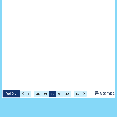
Stampa
...
...
1
38
39
40
41
42
52
VAI GIÙ