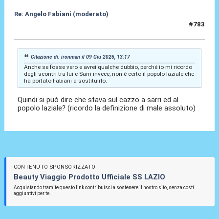
Re: Angelo Fabiani (moderato)
#783
09 Giu 2026, 13:55
Citazione di: ironman il 09 Giu 2026, 13:17
Anche se fosse vero e avrei qualche dubbio, perché io mi ricordo
degli scontri tra lui e Sarri invece, non è certo il popolo laziale che
ha portato Fabiani a sostituirlo.
Quindi si può dire che stava sul cazzo a sarri ed al
popolo laziale? (ricordo la definizione di male assoluto)
CONTENUTO SPONSORIZZATO
Beauty Viaggio Prodotto Ufficiale SS LAZIO
Acquistando tramite questo link contribuisci a sostenere il nostro sito, senza costi
aggiuntivi per te.