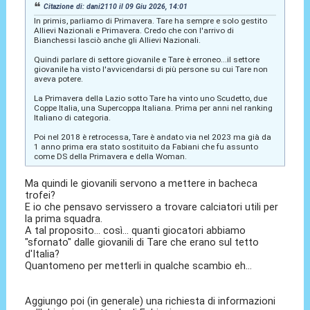
Citazione di: dani2110 il 09 Giu 2026, 14:01
In primis, parliamo di Primavera. Tare ha sempre e solo gestito
Allievi Nazionali e Primavera. Credo che con l'arrivo di
Bianchessi lasciò anche gli Allievi Nazionali.
Quindi parlare di settore giovanile e Tare è erroneo...il settore
giovanile ha visto l'avvicendarsi di più persone su cui Tare non
aveva potere.
La Primavera della Lazio sotto Tare ha vinto uno Scudetto, due
Coppe Italia, una Supercoppa Italiana. Prima per anni nel ranking
Italiano di categoria.
Poi nel 2018 è retrocessa, Tare è andato via nel 2023 ma già da
1 anno prima era stato sostituito da Fabiani che fu assunto
come DS della Primavera e della Woman.
Ma quindi le giovanili servono a mettere in bacheca
trofei?
E io che pensavo servissero a trovare calciatori utili per
la prima squadra.
A tal proposito... così... quanti giocatori abbiamo
"sfornato" dalle giovanili di Tare che erano sul tetto
d'Italia?
Quantomeno per metterli in qualche scambio eh...
Aggiungo poi (in generale) una richiesta di informazioni