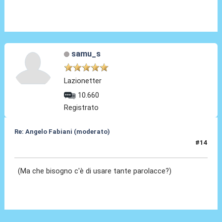
samu_s
Lazionetter
10.660
Registrato
Re: Angelo Fabiani (moderato)
#14
06 Feb 2026, 12:49
(Ma che bisogno c'è di usare tante parolacce?)