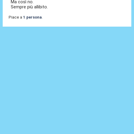
Ma così no.
Sempre più allibito.
Piace a
1 persona
.