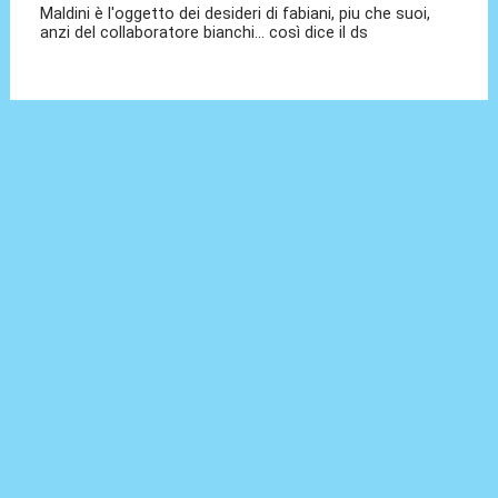
Maldini è l'oggetto dei desideri di fabiani, piu che suoi,
anzi del collaboratore bianchi... così dice il ds