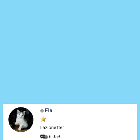
Fla
Lazionetter
6.059