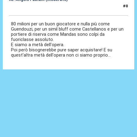
#8
06 Feb 2026, 07:28
80 milioni per un buon giocatore e nulla più come
Guendouzi, per un simil bluff come Castellanos e per un
portiere di riserva come Mandas sono colpi da
fuoriclasse assoluto.
E siamo a metà dell'opera.
Poi però bisognerebbe pure saper acquistare! E su
quest'altra metà dell'opera non ci siamo proprio...