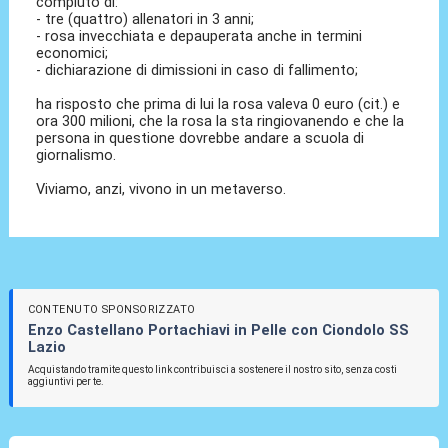
compiuto di:
- tre (quattro) allenatori in 3 anni;
- rosa invecchiata e depauperata anche in termini
economici;
- dichiarazione di dimissioni in caso di fallimento;
ha risposto che prima di lui la rosa valeva 0 euro (cit.) e
ora 300 milioni, che la rosa la sta ringiovanendo e che la
persona in questione dovrebbe andare a scuola di
giornalismo.
Viviamo, anzi, vivono in un metaverso.
CONTENUTO SPONSORIZZATO
Enzo Castellano Portachiavi in Pelle con Ciondolo SS
Lazio
Acquistando tramite questo link contribuisci a sostenere il nostro sito, senza costi
aggiuntivi per te.