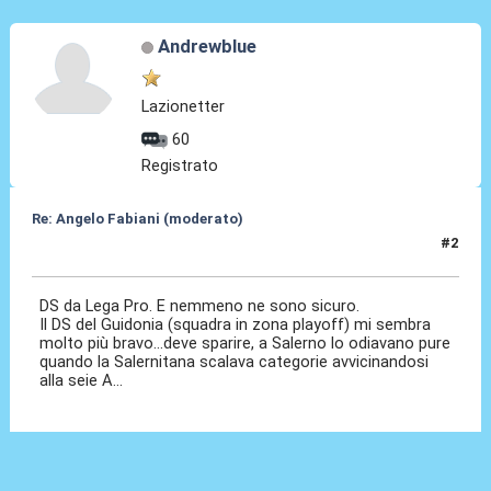
Andrewblue
Lazionetter
60
Registrato
Re: Angelo Fabiani (moderato)
#2
05 Feb 2026, 18:33
DS da Lega Pro. E nemmeno ne sono sicuro.
Il DS del Guidonia (squadra in zona playoff) mi sembra
molto più bravo...deve sparire, a Salerno lo odiavano pure
quando la Salernitana scalava categorie avvicinandosi
alla seie A...