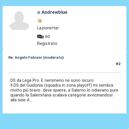
Andrewblue
Lazionetter
60
Registrato
Re: Angelo Fabiani (moderato)
#2
05 Feb 2026, 18:33
DS da Lega Pro. E nemmeno ne sono sicuro.
Il DS del Guidonia (squadra in zona playoff) mi sembra
molto più bravo...deve sparire, a Salerno lo odiavano pure
quando la Salernitana scalava categorie avvicinandosi
alla seie A...