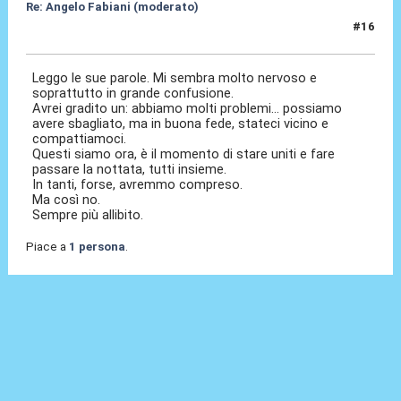
Re: Angelo Fabiani (moderato)
#16
06 Feb 2026, 13:22
Leggo le sue parole. Mi sembra molto nervoso e
soprattutto in grande confusione.
Avrei gradito un: abbiamo molti problemi... possiamo
avere sbagliato, ma in buona fede, stateci vicino e
compattiamoci.
Questi siamo ora, è il momento di stare uniti e fare
passare la nottata, tutti insieme.
In tanti, forse, avremmo compreso.
Ma così no.
Sempre più allibito.
Piace a
1 persona
.