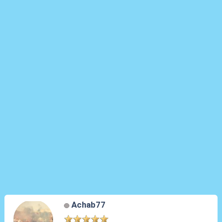
Achab77