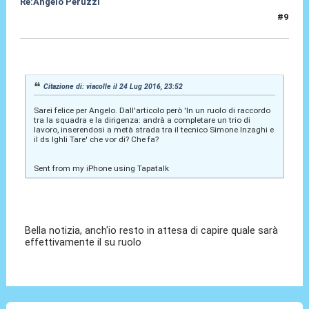
Re:Angelo Peruzzi
#9
24 Lug 2016, 23:57
Citazione di: viacolle il 24 Lug 2016, 23:52
Sarei felice per Angelo. Dall'articolo però 'In un ruolo di raccordo
tra la squadra e la dirigenza: andrà a completare un trio di
lavoro, inserendosi a metà strada tra il tecnico Simone Inzaghi e
il ds Ighli Tare' che vor di? Che fa?
Sent from my iPhone using Tapatalk
Bella notizia, anch'io resto in attesa di capire quale sarà
effettivamente il su ruolo