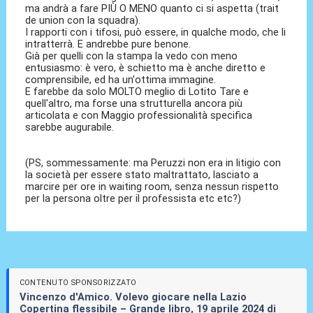
ma andrà a fare PIÙ O MENO quanto ci si aspetta (trait
de union con la squadra).
I rapporti con i tifosi, può essere, in qualche modo, che li
intratterrà. E andrebbe pure benone.
Già per quelli con la stampa la vedo con meno
entusiasmo: è vero, è schietto ma è anche diretto e
comprensibile, ed ha un'ottima immagine.
E farebbe da solo MOLTO meglio di Lotito Tare e
quell'altro, ma forse una strutturella ancora più
articolata e con Maggio professionalità specifica
sarebbe augurabile.
(PS, sommessamente: ma Peruzzi non era in litigio con
la società per essere stato maltrattato, lasciato a
marcire per ore in waiting room, senza nessun rispetto
per la persona oltre per il professista etc etc?)
CONTENUTO SPONSORIZZATO
Vincenzo d'Amico. Volevo giocare nella Lazio
Copertina flessibile – Grande libro, 19 aprile 2024 di