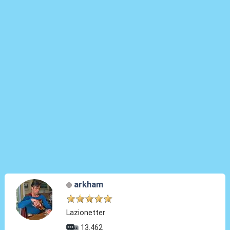
arkham
Lazionetter
13.462