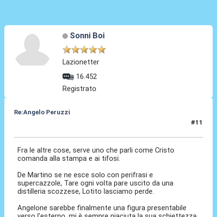
Sonni Boi
Lazionetter
16.452
Registrato
Re:Angelo Peruzzi
#11
25 Lug 2016, 00:14
Fra le altre cose, serve uno che parli come Cristo
comanda alla stampa e ai tifosi.
De Martino se ne esce solo con perifrasi e
supercazzole, Tare ogni volta pare uscito da una
distilleria scozzese, Lotito lasciamo perde.
Angelone sarebbe finalmente una figura presentabile
verso l'esterno, mi è sempre piaciuta la sua schiettezza.