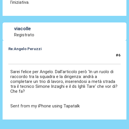
l'iniziativa.
viacolle
Registrato
Re:Angelo Peruzzi
#6
24 Lug 2016, 23:52
Sarei felice per Angelo. Dall'articolo però 'In un ruolo di
raccordo tra la squadra e la dirigenza: andrà a
completare un trio di lavoro, inserendosi a metà strada
tra il tecnico Simone Inzaghi e il ds Ighli Tare' che vor di?
Che fa?
Sent from my iPhone using Tapatalk