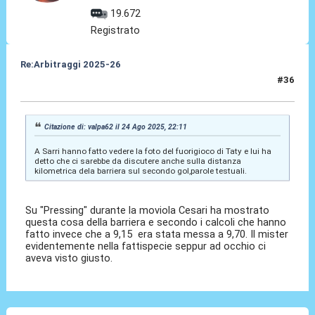
19.672
Registrato
Re:Arbitraggi 2025-26
#36
25 Ago 2025, 01:50
Citazione di: valpa62 il 24 Ago 2025, 22:11
A Sarri hanno fatto vedere la foto del fuorigioco di Taty e lui ha
detto che ci sarebbe da discutere anche sulla distanza
kilometrica dela barriera sul secondo gol,parole testuali.
Su "Pressing" durante la moviola Cesari ha mostrato
questa cosa della barriera e secondo i calcoli che hanno
fatto invece che a 9,15 era stata messa a 9,70. Il mister
evidentemente nella fattispecie seppur ad occhio ci
aveva visto giusto.