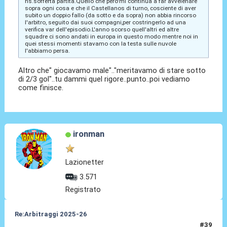
ns.sofferta partita.Quello che pero'mi continua a far avvelenare
sopra ogni cosa e che il Castellanos di turno, cosciente di aver
subito un doppio fallo (da sotto e da sopra) non abbia rincorso
l'arbitro, seguito dai suoi compagni,per costringerlo ad una
verifica var dell'episodio.L'anno scorso quell'altri ed altre
squadre ci sono andati in europa in questo modo mentre noi in
quei stessi momenti stavamo con la testa sulle nuvole
l'abbiamo persa.
Altro che" giocavamo male".."meritavamo di stare sotto
di 2/3 gol"..tu dammi quel rigore..punto..poi vediamo
come finisce.
ironman
Lazionetter
3.571
Registrato
Re:Arbitraggi 2025-26
#39