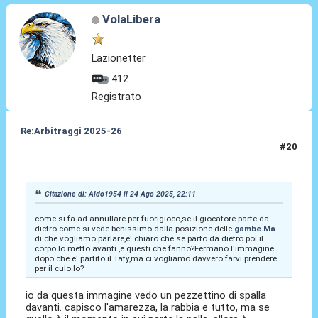
VolaLibera
Lazionetter
412
Registrato
Re:Arbitraggi 2025-26
#20
24 Ago 2025, 22:18
Citazione di: Aldo1954 il 24 Ago 2025, 22:11
come si fa ad annullare per fuorigioco,se il giocatore parte da
dietro come si vede benissimo dalla posizione delle
gambe.Ma
di che vogliamo parlare,e' chiaro che se parto da dietro poi il
corpo lo metto avanti ,e questi che fanno?Fermano l'immagine
dopo che e' partito il Taty,ma ci vogliamo davvero farvi prendere
per il culo.lo?
io da questa immagine vedo un pezzettino di spalla
davanti. capisco l'amarezza, la rabbia e tutto, ma se