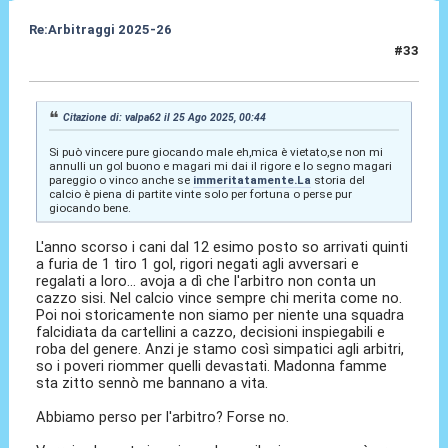
Re:Arbitraggi 2025-26
#33
25 Ago 2025, 01:19
Citazione di: valpa62 il 25 Ago 2025, 00:44
Si può vincere pure giocando male eh,mica è vietato,se non mi
annulli un gol buono e magari mi dai il rigore e lo segno magari
pareggio o vinco anche se
immeritatamente.La
storia del
calcio è piena di partite vinte solo per fortuna o perse pur
giocando bene.
L'anno scorso i cani dal 12 esimo posto so arrivati quinti
a furia de 1 tiro 1 gol, rigori negati agli avversari e
regalati a loro... avoja a dì che l'arbitro non conta un
cazzo sisi. Nel calcio vince sempre chi merita come no.
Poi noi storicamente non siamo per niente una squadra
falcidiata da cartellini a cazzo, decisioni inspiegabili e
roba del genere. Anzi je stamo così simpatici agli arbitri,
so i poveri riommer quelli devastati. Madonna famme
sta zitto sennò me bannano a vita.
Abbiamo perso per l'arbitro? Forse no.