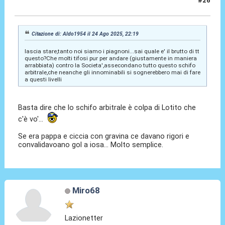
#26
24 Ago 2025, 22:38
Citazione di: Aldo1954 il 24 Ago 2025, 22:19
lascia stare,tanto noi siamo i piagnoni...sai quale e' il brutto di tt
questo?Che molti tifosi pur per andare (giustamente in maniera
arrabbiata) contro la Societa',assecondano tutto questo schifo
arbitrale,che neanche gli innominabili si sognerebbero mai di fare
a questi livelli
Basta dire che lo schifo arbitrale è colpa di Lotito che
c'è vo'...
Se era pappa e ciccia con gravina ce davano rigori e
convalidavoano gol a iosa... Molto semplice.
Miro68
Lazionetter