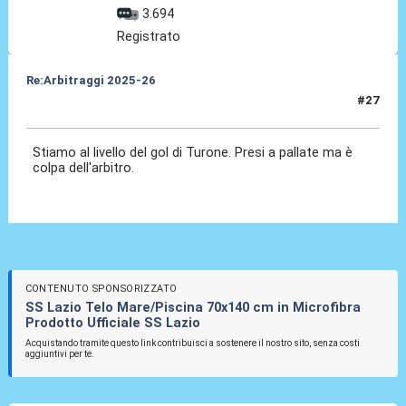
3.694
Registrato
Re:Arbitraggi 2025-26
#27
24 Ago 2025, 22:49
Stiamo al livello del gol di Turone. Presi a pallate ma è
colpa dell'arbitro.
CONTENUTO SPONSORIZZATO
SS Lazio Telo Mare/Piscina 70x140 cm in Microfibra
Prodotto Ufficiale SS Lazio
Acquistando tramite questo link contribuisci a sostenere il nostro sito, senza costi
aggiuntivi per te.