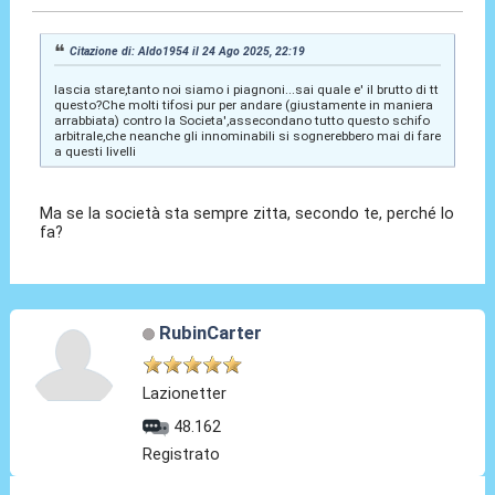
Citazione di: Aldo1954 il 24 Ago 2025, 22:19
lascia stare,tanto noi siamo i piagnoni...sai quale e' il brutto di tt
questo?Che molti tifosi pur per andare (giustamente in maniera
arrabbiata) contro la Societa',assecondano tutto questo schifo
arbitrale,che neanche gli innominabili si sognerebbero mai di fare
a questi livelli
Ma se la società sta sempre zitta, secondo te, perché lo
fa?
RubinCarter
Lazionetter
48.162
Registrato