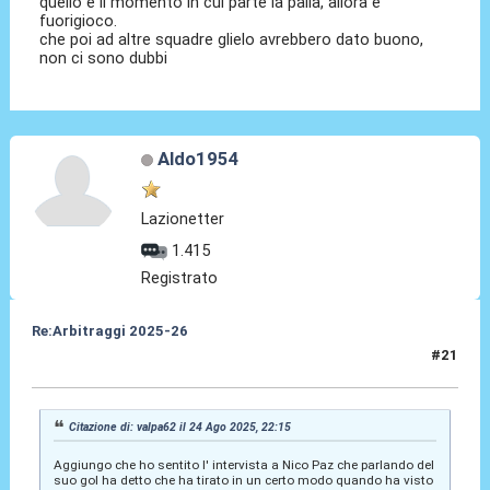
quello è il momento in cui parte la palla, allora è
fuorigioco.
che poi ad altre squadre glielo avrebbero dato buono,
non ci sono dubbi
Aldo1954
Lazionetter
1.415
Registrato
Re:Arbitraggi 2025-26
#21
24 Ago 2025, 22:19
Citazione di: valpa62 il 24 Ago 2025, 22:15
Aggiungo che ho sentito l' intervista a Nico Paz che parlando del
suo gol ha detto che ha tirato in un certo modo quando ha visto