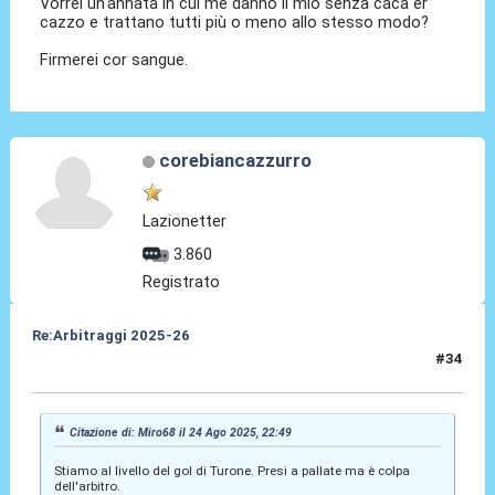
Vorrei un'annata in cui me danno il mio senza cacà er
cazzo e trattano tutti più o meno allo stesso modo?
Firmerei cor sangue.
corebiancazzurro
Lazionetter
3.860
Registrato
Re:Arbitraggi 2025-26
#34
25 Ago 2025, 01:36
Citazione di: Miro68 il 24 Ago 2025, 22:49
Stiamo al livello del gol di Turone. Presi a pallate ma è colpa
dell'arbitro.