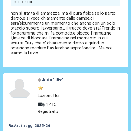
sono dubbi
non si tratta di amarezza ,ma di pura fisica,se io parto
dietro,e si vede chiaramente dalle gambe,ci
sara'sicuramente un momento che anche con un solo
braccio supero l'avversario....il trucco dove sta?Prendo in
fotogramma che mi fa comodo,e blocco l'immagine
li,invece di bloccare l'immagine nel momento in cui
scatta Taty che e' chiaramente dietro e quindi in
posizione regolare.Basterebbe approfondire....Ma noi
siamo la Lazio..
Aldo1954
Lazionetter
1.415
Registrato
Re:Arbitraggi 2025-26