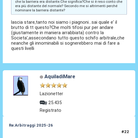
che la barriera era distante.Che significa?Che si è reso conto che
era più distante del normale? Secondo me si altrimenti perché
nominare la barriera distante?
lascia stare,tanto noi siamo i piagnoni...sai quale e' il
brutto di tt questo?Che molti tifosi pur per andare
(giustamente in maniera arrabbiata) contro la
Societa',assecondano tutto questo schifo arbitrale,che
neanche gli innominabili si sognerebbero mai di fare a
questi livelli
AquiladiMare
Lazionetter
25.435
Registrato
Re:Arbitraggi 2025-26
#22
24 Ago 2025, 22:22